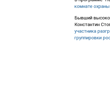
комнате охраны 
Бывший высокоп
Константин Стог
участника разг
группировки ро