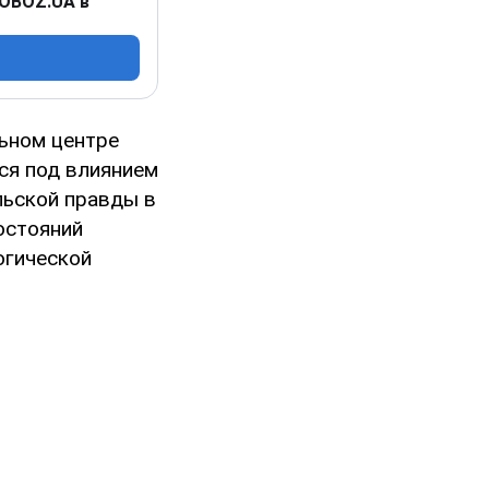
 OBOZ.UA в
льном центре
лся под влиянием
льской правды в
остояний
огической