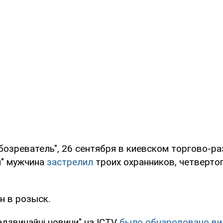
бозреватель", 26 сентября в киевском торгово-р
н" мужчина
застрелил
троих охранников, четверто
н в розыск.
дзвичайні новини" на ICTV
было обнародовано ви