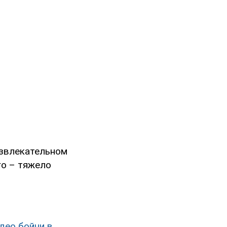
азвлекательном
го – тяжело
део бойни в