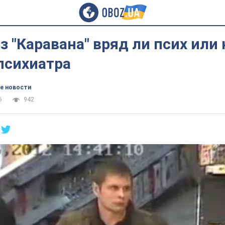
з "Каравана" вряд ли псих или
психиатра
е новости
6
942