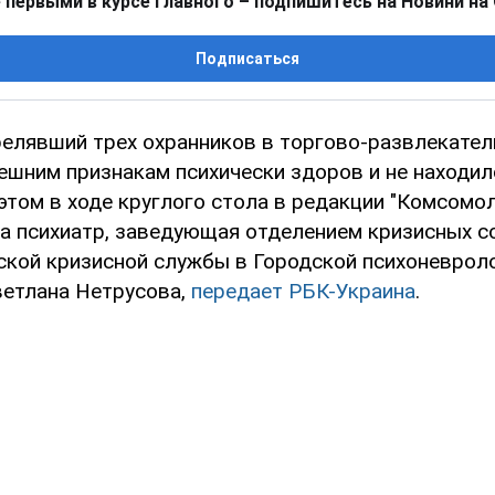
 первыми в курсе главного – подпишитесь на Новини на
Подписаться
релявший трех охранников в торгово-развлекате
нешним признакам психически здоров и не находи
 этом в ходе круглого стола в редакции "Комсомо
ла психиатр, заведующая отделением кризисных с
ской кризисной службы в Городской психоневрол
етлана Нетрусова,
передает РБК-Украина
.