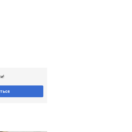
и!
ться