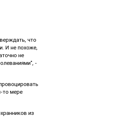
тверждать, что
. И не похоже,
аточно не
олеваниями", -
спровоцировать
-то мере
охранников из