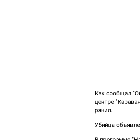
Как сообщал "О
центре "Карава
ранил.
Убийца объявле
В программе "На