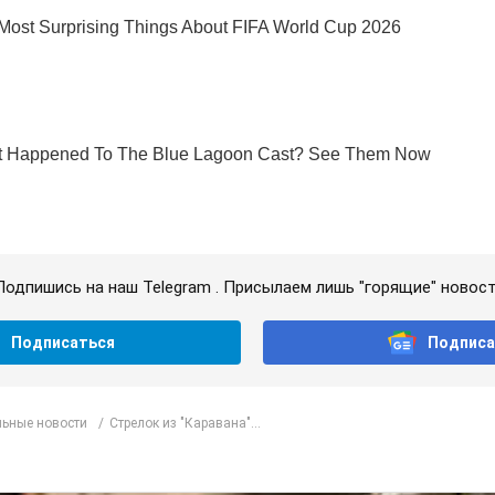
Подпишись на наш Telegram . Присылаем лишь "горящие" новост
Подписаться
Подписа
ьные новости
Стрелок из "Каравана"...