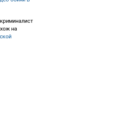
-криминалист
охож на
тской