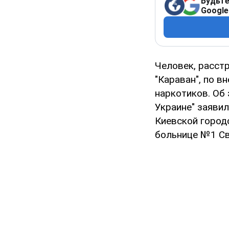
Будьте
Google
Человек, расст
"Караван", по в
наркотиков. Об
Украине" заяви
Киевской город
больнице №1 Св