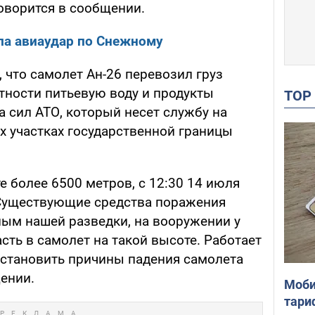
говорится в сообщении.
ла авиаудар по Снежному
, что самолет Ан-26 перевозил груз
стности питьевую воду и продукты
TO
а сил АТО, который несет службу на
х участках государственной границы
е более 6500 метров, с 12:30 14 июля
 Существующие средства поражения
ным нашей разведки, на вооружении у
сть в самолет на такой высоте. Работает
установить причины падения самолета
щении.
Моби
тари