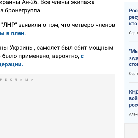
краины Ан-26. Все члены экипажа
на бронегруппа.
Рос
рес
кто
"ЛНР" заявили о том, что четверо членов
дик
ы в плен
.
Серг
ны Украины, самолет был сбит мощным
"Мы
 было применено, вероятно,
с
худ
дерации.
сто
отч
Серг
рак
КНД
вой
рос
сев
Алек