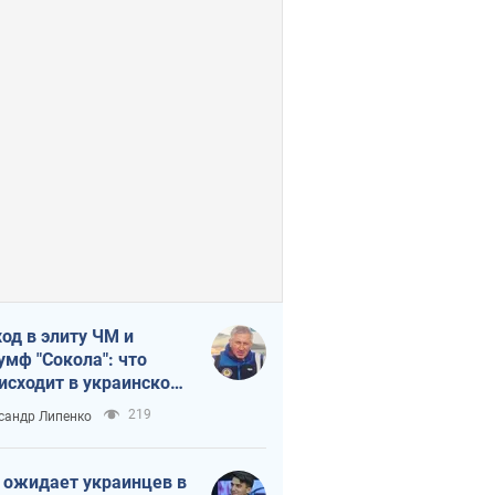
од в элиту ЧМ и
умф "Сокола": что
исходит в украинском
кее
219
сандр Липенко
 ожидает украинцев в