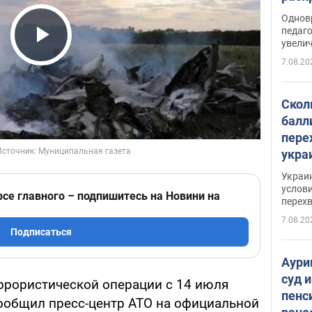
Однов
педаг
увелич
Play Video
7.08.20
Скол
балл
пере
укра
июле
Украи
назв
услови
рсе главного – подпишитесь на Новини на
перех
7.08.20
Подписаться
Аури
суд 
ррористической операции с 14 июля
пенс
ообщил пресс-центр АТО на официальной