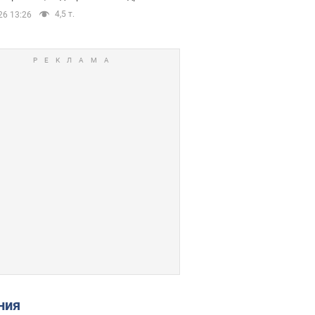
4,5 т.
26 13:26
ения