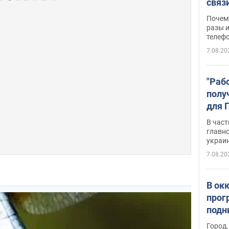
связ
жало
Почем
разы и
телеф
7.08.20
"Раб
полу
для 
докл
В част
новы
главн
украи
7.08.20
В ок
прог
подн
виде
Город,