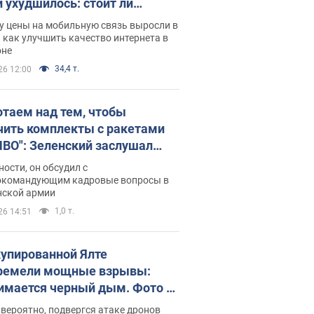
и ухудшилось: стоит ли
ваться на цены
у цены на мобильную связь выросли в
 как улучшить качество интернета в
оне
34,4 т.
26 12:00
отаем над тем, чтобы
чить комплекты с ракетами
ПВО": Зеленский заслушал
ад Драпатого и объявил о
ности, он обсудил с
х мерах
окомандующим кадровые вопросы в
нской армии
1,0 т.
26 14:51
купированной Ялте
ремели мощные взрывы:
имается черный дым. Фото и
о
 вероятно, подвергся атаке дронов