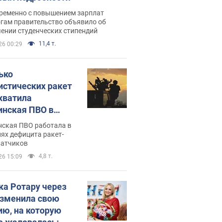
ременно с повышением зарплат
огам правительство объявило об
ении студенческих стипендий
11,4 т.
26 00:29
ько
истических ракет
хватила
инская ПВО в
: в Минобороны
нская ПВО работала в
али цифру
ях дефицита ракет-
ватчиков
4,8 т.
26 15:09
ка Ротару через
изменила свою
ию, на которую