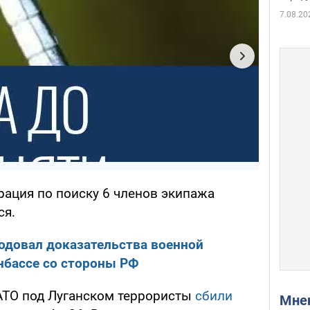
7.08.20
рация по поиску 6 членов экипажа
ся.
одовал доказательства военной
нбассе со стороны РФ
АТО под Луганском террористы
сбили
Мн