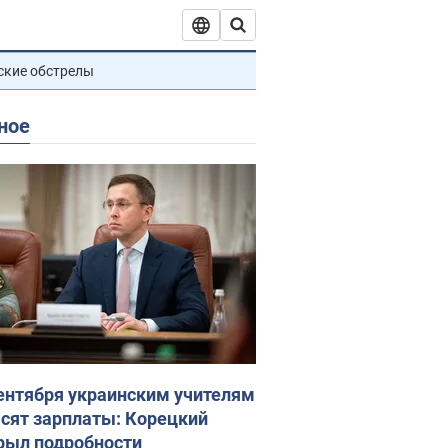
ские обстрелы
ное
сентября украинским учителям
сят зарплаты: Корецкий
рыл подробности