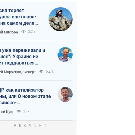
сия теряет
урсы вне плана:
 на самом деле
тует темп войны
3,2 т.
ей Мисюра
 уже переживали и
шее": Украине не
ит поддаваться
аянию из-за
5,2 т.
ей Марченко, эксперт
етного террора
Р как катализатор
ны, или О новом этапе
сийско-
ерокорейского союза
237
сей Кущ