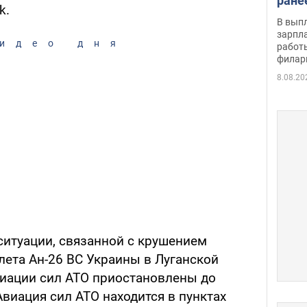
ране
k.
скол
В вып
певи
зарпла
идео дня
работ
филар
8.08.20
ситуации, связанной с крушением
лета Ан-26 ВС Украины в Луганской
виации сил АТО приостановлены до
виация сил АТО находится в пунктах