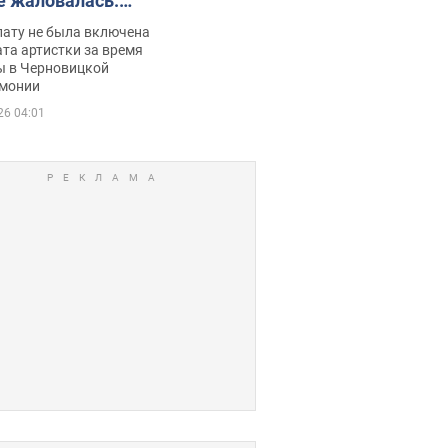
е жаловалась:
ько получала
лату не была включена
ца
та артистки за время
ы в Черновицкой
монии
26 04:01