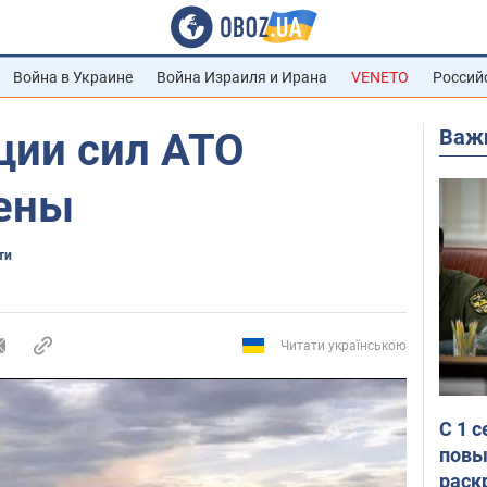
Война в Украине
Война Израиля и Ирана
VENETO
Россий
Важ
ции сил АТО
ены
ти
Читати українською
С 1 
повы
раск