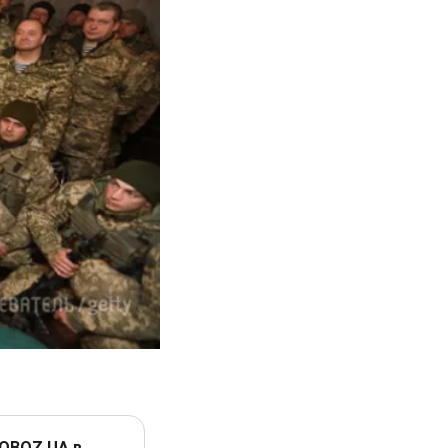
 OBOZ.UA в