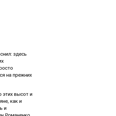
снил: здесь
их
просто
ся на прежних
 этих высот и
не, как и
ь и
ен Романенко.