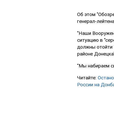
Об этом "Обозр
генерал-лейтен
"Наши Вооружен
ситуацию в "сер
должны отойти 
районе Донецка"
"Мы набираем си
Читайте:
Остано
России на Донб