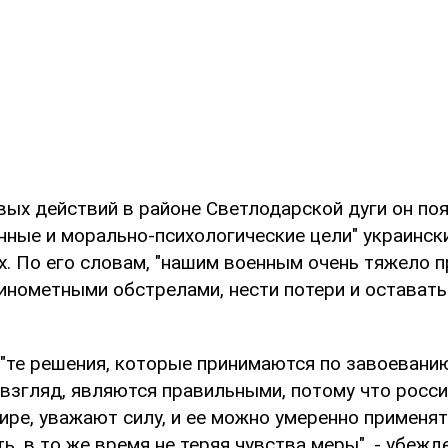
ых действий в районе Светлодарской дуги он поя
нные и морально-психологические цели" украинск
. По его словам, "нашим военным очень тяжело 
инометными обстрелами, нести потери и оставать
 "те решения, которые принимаются по завоеванию
 взгляд, являются правильными, потому что россия
ире, уважают силу, и ее можно умеренно применят
, в то же время не теряя чувства меры", - убежд