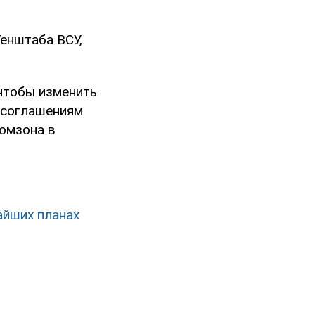
Генштаба ВСУ,
 чтобы изменить
м соглашениям
ромзона в
айших планах