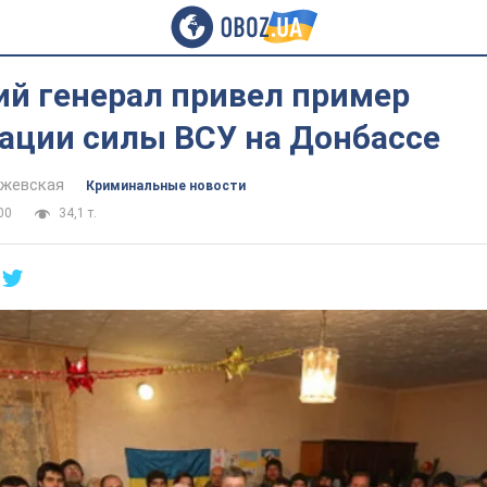
ий генерал привел пример
ации силы ВСУ на Донбассе
йжевская
Криминальные новости
00
34,1 т.