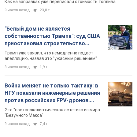
Как на заправках уже переписали стоимость топлива
9 часов назад
23,0 т.
"Белый дом не является
собственностью Трампа": суд США
приостановил строительство
бального зала стоимостью 400 млн
Трамп уже заявил, что немедленно подаст
долларов
апелляцию, назвав это "ужасным решением"
8 часов назад
1,9 т.
Война меняет не только тактику: в
НГУ показали инженерные решения
против российских FPV-дронов.
Фото
Это "постапокалиптическая эстетика из мира
"Безумного Макса"
9 часов назад
7,4 т.