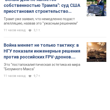
собственностью Трампа": суд США
приостановил строительство
бального зала стоимостью 400 млн
Трамп уже заявил, что немедленно подаст
долларов
апелляцию, назвав это "ужасным решением"
11 часов назад
3,1 т.
Война меняет не только тактику: в
НГУ показали инженерные решения
против российских FPV-дронов.
Фото
Это "постапокалиптическая эстетика из мира
"Безумного Макса"
11 часов назад
9,7 т.