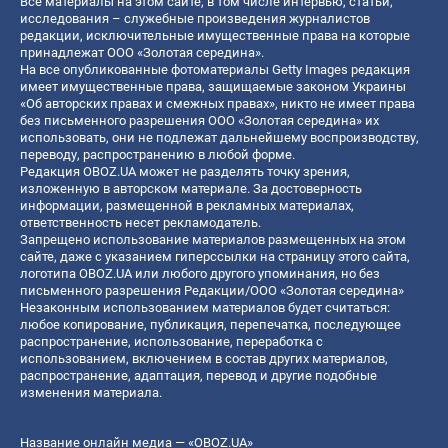
Все материалы на этом сайте, в том числе интервью, статьи,
исследования – служебные произведения журналистов
редакции, исключительные имущественные права на которые
принадлежат ООО «Золотая середина».
На все опубликованные фотоматериалы Getty Images редакция
имеет имущественные права, защищаемые законом Украины
«Об авторских правах и смежных правах», никто не имеет права
без письменного разрешения ООО «Золотая середина» их
использовать, они не подлежат дальнейшему воспроизводству,
переводу, распространению в любой форме.
Редакция OBOZ.UA может не разделять точку зрения,
изложенную в авторском материале. За достоверность
информации, размещенной в рекламных материалах,
ответственность несет рекламодатель.
Запрещено использование материалов размещенных на этом
сайте, даже с указанием гиперссылки на страницу этого сайта,
логотипа OBOZ.UA или любого другого упоминания, но без
письменного разрешения Редакции/ООО «Золотая середина»
Незаконным использованием материалов будет считаться:
любое копирование, публикация, перепечатка, последующее
распространение, использование, переработка с
использованием, включением в состав других материалов,
распространение, адаптация, перевод и другие подобные
изменения материала.
Название онлайн медиа — «OBOZ.UA»