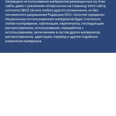
Запрещено использование материалов размещенных на этом
сайте, даже с указанием гиперссылки на страницу этого сайта,
логотипа OBOZ.UA или любого другого упоминания, но без
письменного разрешения Редакции/ООО «Золотая середина»
Незаконным использованием материалов будет считаться:
любое копирование, публикация, перепечатка, последующее
распространение, использование, переработка с
использованием, включением в состав других материалов,
распространение, адаптация, перевод и другие подобные
изменения материала.
Название онлайн медиа — «OBOZ.UA»
- субъект в сфере онлайн медиа;
- идентификатор медиа — R40-06156;
- почтовый адрес — ул. Деревообрабатывающая, д. 7, г. Киев,
01013;
- адрес электронной почты —
[email protected]
; - телефон — (044)
585 46 20
© 2026 Все права защищены, ООО "Золотая середина".