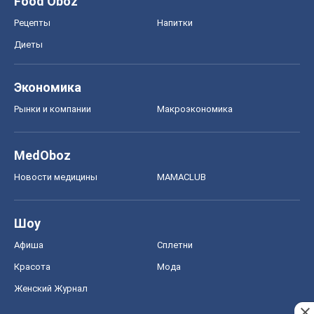
Food Oboz
Рецепты
Напитки
Диеты
Экономика
Рынки и компании
Mакроэкономика
MedOboz
Новости медицины
MAMACLUB
Шоу
Афиша
Сплетни
Красота
Мода
Женский Журнал