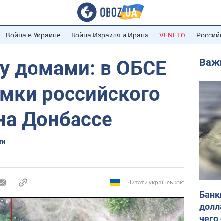
Война в Украине
Война Израиля и Ирана
VENETO
Россий
Важ
у домами: в ОБСЕ
имки российского
на Донбассе
ти
Читати українською
Банк
долл
чего