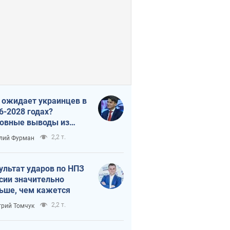
 ожидает украинцев в
6-2028 годах?
овные выводы из
ых прогнозов от НБУ
2,2 т.
лий Фурман
ультат ударов по НПЗ
сии значительно
ьше, чем кажется
2,2 т.
рий Томчук