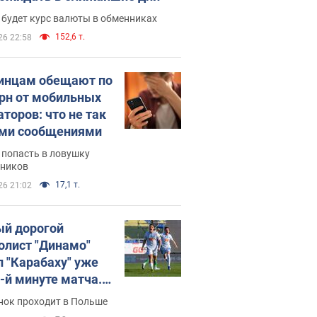
 будет курс валюты в обменниках
152,6 т.
26 22:58
инцам обещают по
грн от мобильных
аторов: что не так
ими сообщениями
 попасть в ловушку
ников
17,1 т.
26 21:02
й дорогой
олист "Динамо"
л "Карабаху" уже
0-й минуте матча.
о
нок проходит в Польше