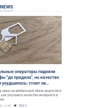
P NEWS
льные операторы подняли
фы "до предела", но качество
и ухудшилось: стоит ли
ваться на цены
у цены на мобильную связь выросли в
 как улучшить качество интернета в
оне
25,2 т.
26 12:00