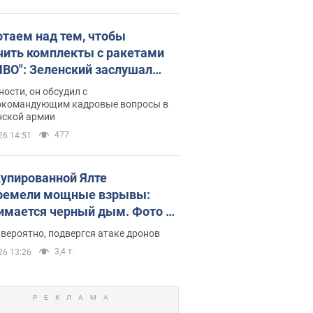
отаем над тем, чтобы
чить комплекты с ракетами
ПВО": Зеленский заслушал
ад Драпатого и объявил о
ности, он обсудил с
х мерах
окомандующим кадровые вопросы в
нской армии
477
26 14:51
купированной Ялте
ремели мощные взрывы:
имается черный дым. Фото и
о
 вероятно, подвергся атаке дронов
3,4 т.
26 13:26