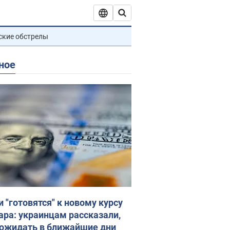
ские обстрелы
ное
и "готовятся" к новому курсу
ара: украинцам рассказали,
 ожидать в ближайшие дни