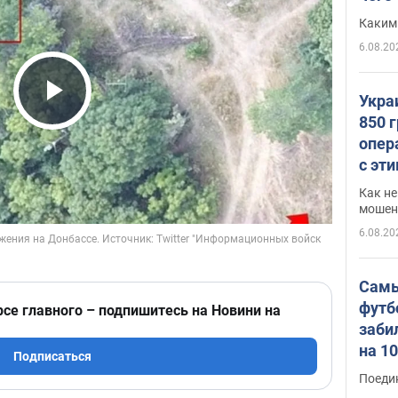
Каким
6.08.20
Укра
Play Video
850 
опер
с эт
Как не
мошен
6.08.20
Самы
футб
рсе главного – подпишитесь на Новини на
заби
на 1
Подписаться
Виде
Поеди