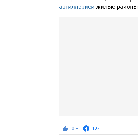
артиллерией
жилые районы 
0
107