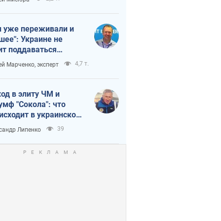
 уже переживали и
шее": Украине не
ит поддаваться
аянию из-за
4,7 т.
ей Марченко, эксперт
етного террора
од в элиту ЧМ и
умф "Сокола": что
исходит в украинском
кее
39
сандр Липенко