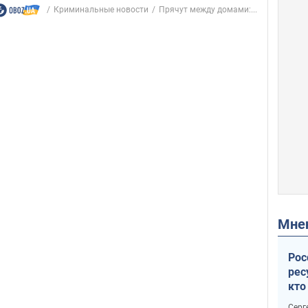
Криминальные новости
Прячут между домами:...
Мн
Рос
рес
кто
дик
Серг