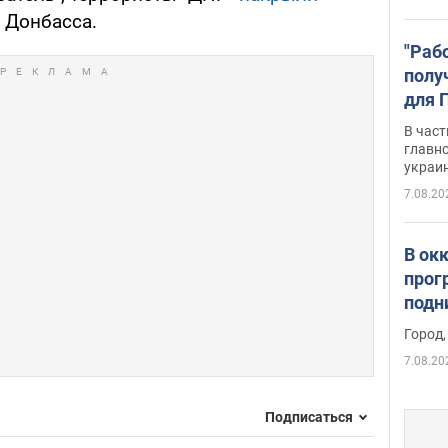
Донбасса.
"Раб
полу
для 
докл
В част
новы
главн
украи
7.08.20
В ок
прог
подн
виде
Город,
7.08.20
Подписаться