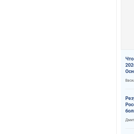
Что
202
Осн
нов
Васи
Рез
Рос
бол
Дмит