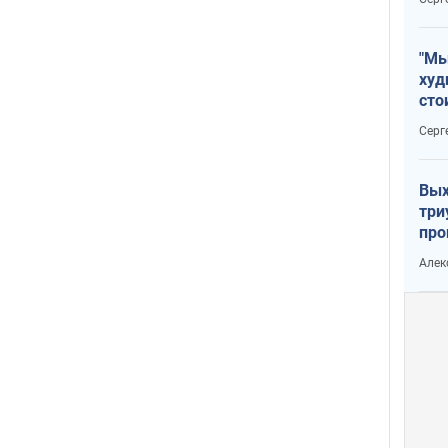
"Мы
худ
сто
отч
Серг
рак
Вых
три
про
хок
Алек