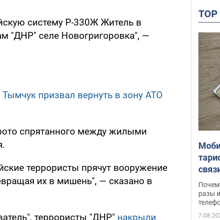
TO
йскую систему Р-330Ж Житель в
м "ДНР" селе Новогригоровка", —
: Тымчук призвал вернуть в зону АТО
фото спрятанного между жилыми
.
Моби
тари
ийские террористы прячут вооружение
связ
ращая их в мишень", — сказано в
жало
Почем
разы и
телеф
ватель", террористы "ДНР"
накрыли
7.08.20