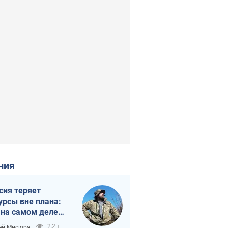
ения
сия теряет
урсы вне плана:
 на самом деле
тует темп войны
2,2 т.
ей Мисюра