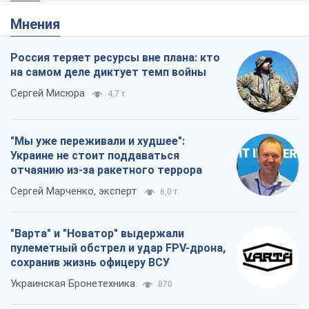
"Варта" и "Новатор" выдержали
пулеметный обстрел и удар FPV-дрона,
сохранив жизнь офицеру ВСУ
Украинская Бронетехника
870
КНДР как катализатор войны, или О