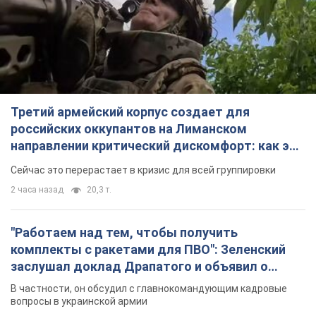
"Работаем над тем, чтобы получить
комплекты с ракетами для ПВО": Зеленский
заслушал доклад Драпатого и объявил о
новых мерах
В частности, он обсудил с главнокомандующим кадровые
вопросы в украинской армии
3 часа назад
3,1 т.
В оккупированной Ялте прогремели мощные
взрывы: поднимается черный дым. Фото и
видео
Город, вероятно, подвергся атаке дронов
5 часов назад
6,2 т.