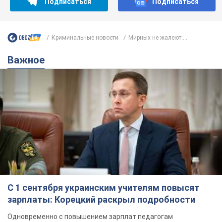
С 1 сентября украинским учителям повысят
зарплаты: Корецкий раскрыл подробности
Одновременно с повышением зарплат педагогам
правительство объявило об увеличении студенческих
стипендий
7.08.2026 00:29
12,0 т.
Сколько баллистических ракет
перехватила украинская ПВО в
июле: в Минобороны назвали цифру
Украинская ПВО работала в условиях
дефицита ракет-перехватчиков
3 часа назад
6,2 т.