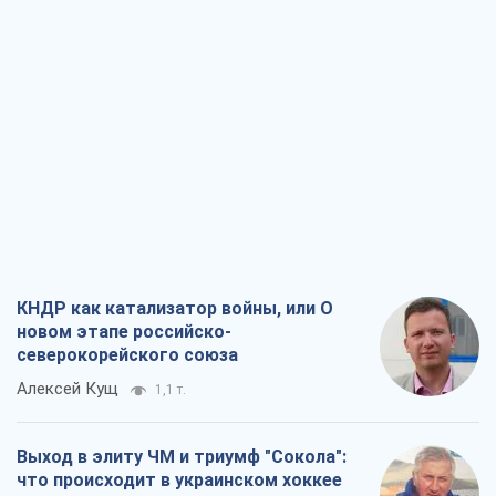
новом этапе российско-
северокорейского союза
Алексей Кущ
1,1 т.
Выход в элиту ЧМ и триумф "Сокола":
что происходит в украинском хоккее
Александр Липенко
468
Что ожидает украинцев в 2026-2028
годах? Основные выводы из новых
прогнозов от НБУ
Василий Фурман
10,0 т.
Результат ударов по НПЗ России
значительно больше, чем кажется
Дмитрий Томчук
3,5 т.