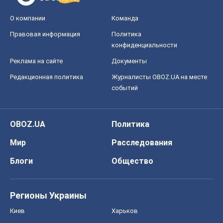
Мир
Расследования
Блоги
Общество
Регионы Украины
Киев
Харьков
Запорожье
Днепр
Черкассы
Спорт
Футбол
Баскетбол
Хоккей
Бокс
Формула-1
Моя школа