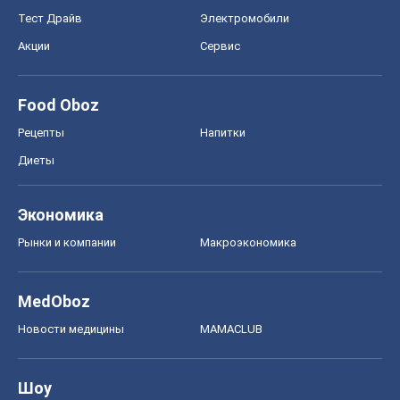
MedOboz
Новости медицины
MAMACLUB
Шоу
Афиша
Сплетни
Красота
Мода
Женский Журнал