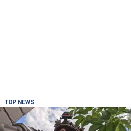
TOP NEWS
Третий армейский корпус создает для
российских оккупантов на Лиманском
направлении критический дискомфорт: как это
удалось
Сейчас это перерастает в кризис для всей группировки
2 часа назад
20,3 т.