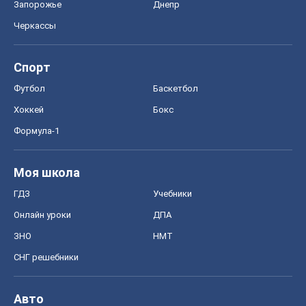
ГДЗ
Учебники
Онлайн уроки
ДПА
ЗНО
НМТ
СНГ решебники
Авто
Тест Драйв
Электромобили
Акции
Сервис
Food Oboz
Рецепты
Напитки
Диеты
Экономика
Рынки и компании
Mакроэкономика