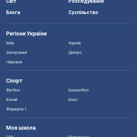
Світ
Розслідування
Блоги
Суспільство
Регіони України
Київ
Харків
Запоріжжя
Дніпро
Черкаси
Спорт
Футбол
Баскетбол
Хокей
Бокс
Формула-1
Моя школа