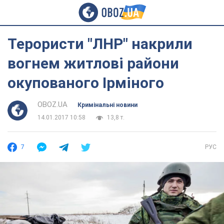
Терористи "ЛНР" накрили
вогнем житлові райони
окупованого Ірміного
OBOZ.UA
Кримінальні новини
14.01.2017 10:58
13,8 т.
7
РУС