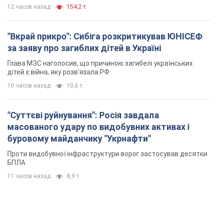
12 часов назад
154,2 т.
"Вкрай прикро": Сибіга розкритикував ЮНІСЕФ
за заяву про загиблих дітей в Україні
Глава МЗС наголосив, що причиною загибелі українських
дітей є війна, яку розв'язала РФ
10 часов назад
10,6 т.
"Суттєві руйнування": Росія завдала
масованого удару по видобувних активах і
буровому майданчику "Укрнафти"
Проти видобувної інфраструктури ворог застосував десятки
БПЛА
11 часов назад
8,9 т.