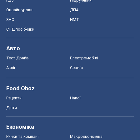
ГДЗ
Підручники
Онлайн уроки
ДПА
ЗНО
НМТ
СНД посібники
Авто
Тест Драйв
Електромобілі
Акції
Сервіс
Food Oboz
Рецепти
Напої
Дієти
Економіка
Ринки та компанії
Макроекономіка