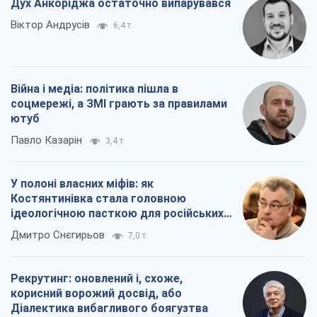
Дух Анкоріджа остаточно випарувався
Віктор Андрусів
6,4 т.
Війна і медіа: політика пішла в
соцмережі, а ЗМІ грають за правилами
ютуб
Павло Казарін
3,4 т.
У полоні власних міфів: як
Костянтинівка стала головною
ідеологічною пасткою для російських
окупантів
Дмитро Снєгирьов
7,0 т.
Рекрутинг: оновлений і, схоже,
корисний ворожий досвід, або
Діалектика вибагливого боягузтва