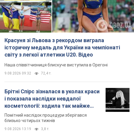
Красуня зі Львова з рекордом виграла
історичну медаль для України на чемпіонаті
світу з легкої атлетики U20. Відео
Наша співвітчизниця блискуче виступила в Орегоні
9.08.2026 09:32
72,4 т.
Брітні Спірс зізналася в уколах краси
і показала наслідки невдалої
косметології: ходила так майже
місяць
Помітний наслідок процедури зберігався
близько чотирьох тижнів
9.08.2026 13:19
3,8 т.