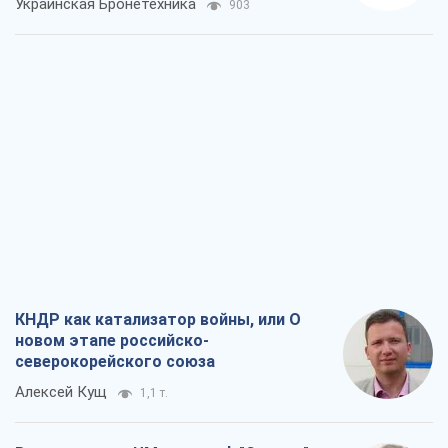
КНДР как катализатор войны, или О
новом этапе российско-
северокорейского союза
Алексей Кущ
1,1 т.
Выход в элиту ЧМ и триумф "Сокола":
что происходит в украинском хоккее
Александр Липенко
471
Что ожидает украинцев в 2026-2028
годах? Основные выводы из новых
прогнозов от НБУ
Василий Фурман
10,3 т.