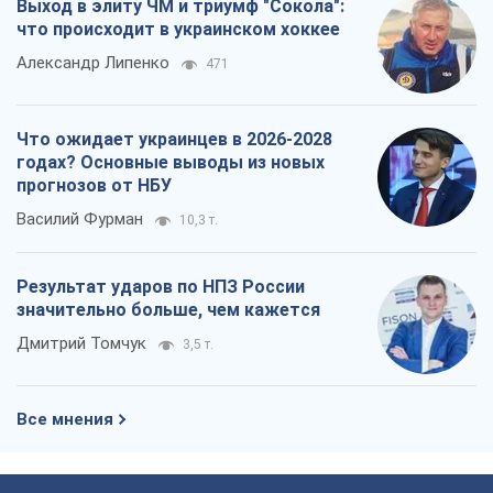
Результат ударов по НПЗ России
значительно больше, чем кажется
Дмитрий Томчук
3,5 т.
Все мнения
О компании
Команда
Правовая информация
Политика
конфиденциальности
Реклама на сайте
Документы
Редакционная политика
Журналисты OBOZ.UA на месте
событий