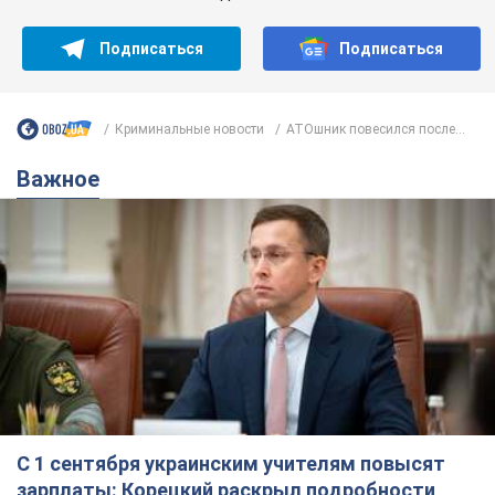
С 1 сентября украинским учителям повысят
зарплаты: Корецкий раскрыл подробности
Одновременно с повышением зарплат педагогам
правительство объявило об увеличении студенческих
стипендий
7.08.2026 00:29
12,0 т.
Сколько баллистических ракет
перехватила украинская ПВО в
июле: в Минобороны назвали цифру
Украинская ПВО работала в условиях
дефицита ракет-перехватчиков