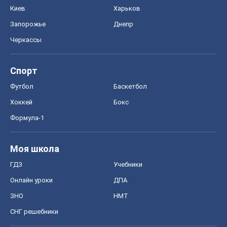
Моя школа
ГДЗ
Учебники
Онлайн уроки
ДПА
ЗНО
НМТ
СНГ решебники
Авто
Тест Драйв
Электромобили
Акции
Сервис
Food Oboz
Рецепты
Напитки
Диеты