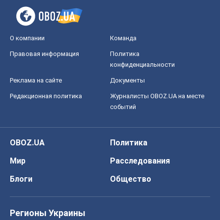
OBOZ.UA
Политика
Мир
Расследования
Блоги
Общество
Регионы Украины
Киев
Харьков
Запорожье
Днепр
Черкассы
Спорт
Футбол
Баскетбол
Хоккей
Бокс
Формула-1