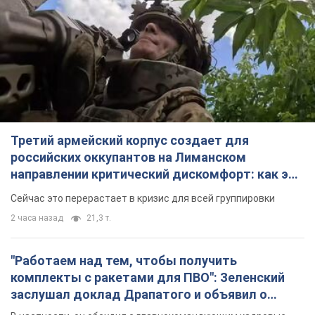
удалось
Сейчас это перерастает в кризис для всей группировки
2 часа назад
21,3 т.
"Работаем над тем, чтобы получить
комплекты с ракетами для ПВО": Зеленский
заслушал доклад Драпатого и объявил о
новых мерах
В частности, он обсудил с главнокомандующим кадровые
вопросы в украинской армии
4 часа назад
3,3 т.
В оккупированной Ялте прогремели мощные
взрывы: поднимается черный дым. Фото и
видео
Город, вероятно, подвергся атаке дронов
5 часов назад
6,3 т.