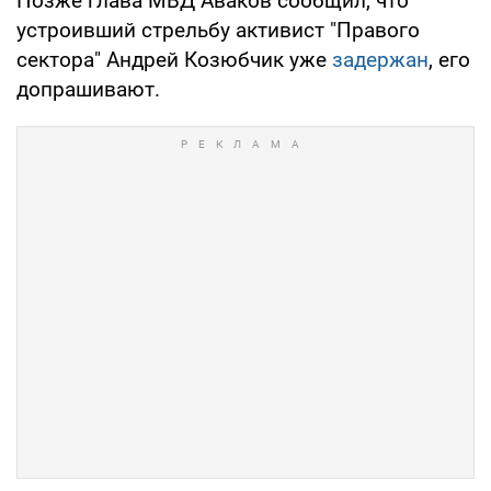
Позже глава МВД Аваков сообщил, что
устроивший стрельбу активист "Правого
сектора" Андрей Козюбчик уже
задержан
, его
допрашивают.