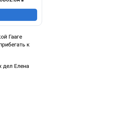
ой Гааге
прибегать к
х дел Елена