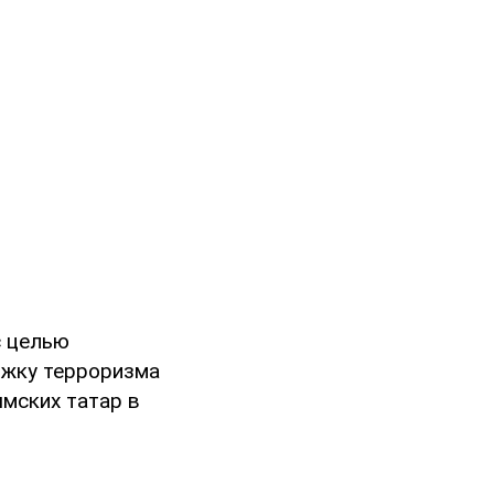
 целью
ржку терроризма
ымских татар в