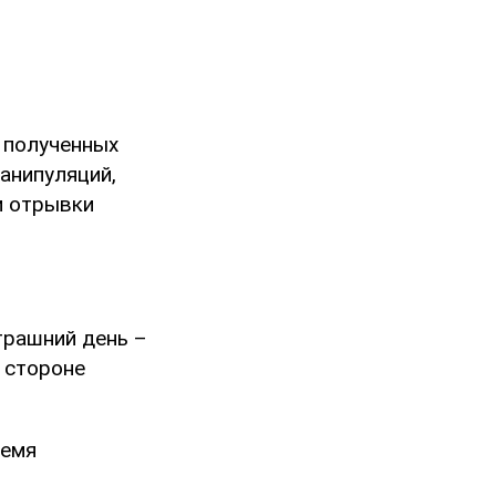
з полученных
анипуляций,
и отрывки
трашний день –
 стороне
ремя