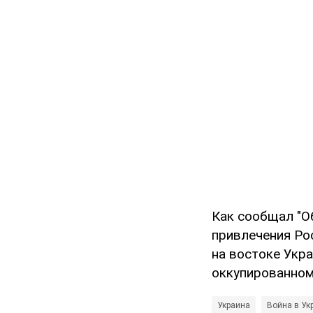
Как сообщал "О
привлечения Ро
на востоке Укр
оккупированном
Украина
Война в Ук