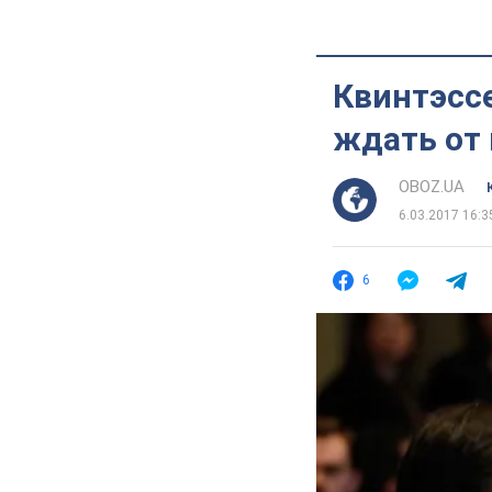
Квинтэссе
ждать от 
OBOZ.UA
6.03.2017 16:3
6