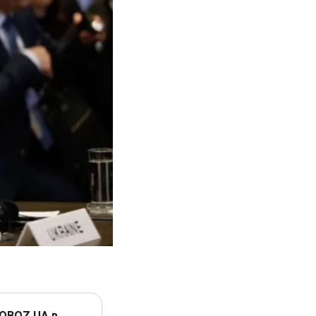
 OBOZ.UA в