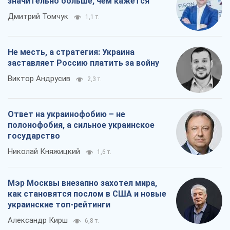
значительно больше, чем кажется
Дмитрий Томчук
1,1 т.
Не месть, а стратегия: Украина
заставляет Россию платить за войну
Виктор Андрусив
2,3 т.
Ответ на украинофобию – не
полонофобия, а сильное украинское
государство
Николай Княжицкий
1,6 т.
Мэр Москвы внезапно захотел мира,
как становятся послом в США и новые
украинские топ-рейтинги
Александр Кирш
6,8 т.