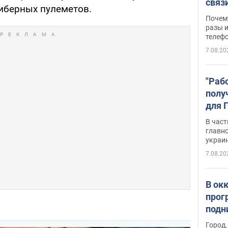
связ
иберных пулеметов.
жало
Почем
разы и
телеф
7.08.20
"Раб
полу
для 
докл
В част
новы
главн
украи
7.08.20
В ок
прог
подн
виде
Город,