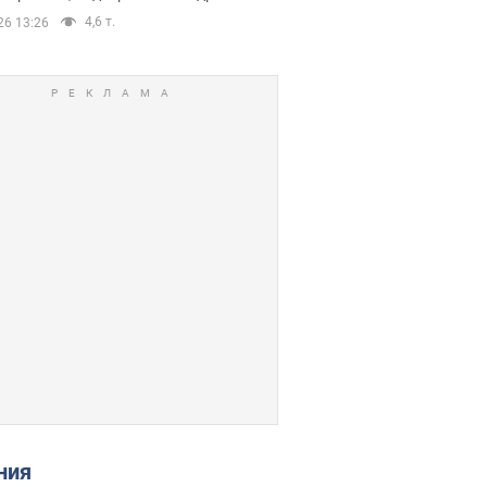
4,6 т.
26 13:26
ения