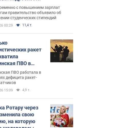
ременно с повышением зарплат
огам правительство объявило об
ении студенческих стипендий
11,4 т.
26 00:29
ько
истических ракет
хватила
инская ПВО в
: в Минобороны
нская ПВО работала в
али цифру
ях дефицита ракет-
ватчиков
4,9 т.
26 15:09
ка Ротару через
изменила свою
ию, на которую