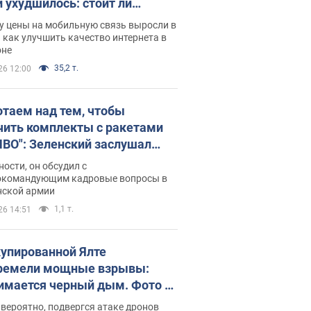
и ухудшилось: стоит ли
ваться на цены
у цены на мобильную связь выросли в
 как улучшить качество интернета в
оне
35,2 т.
26 12:00
отаем над тем, чтобы
чить комплекты с ракетами
ПВО": Зеленский заслушал
ад Драпатого и объявил о
ности, он обсудил с
х мерах
окомандующим кадровые вопросы в
нской армии
1,1 т.
26 14:51
купированной Ялте
ремели мощные взрывы:
имается черный дым. Фото и
о
 вероятно, подвергся атаке дронов