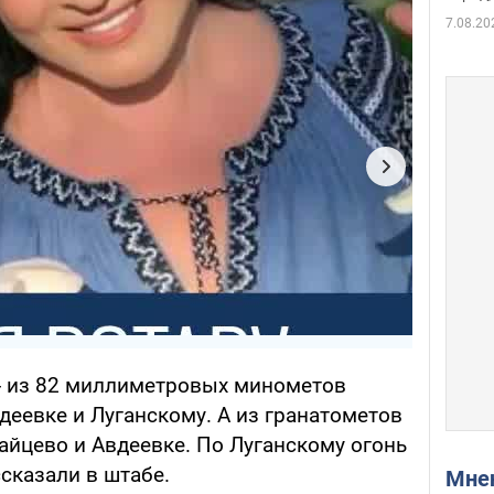
7.08.20
- из 82 миллиметровых минометов
деевке и Луганскому. А из гранатометов
Зайцево и Авдеевке. По Луганскому огонь
ссказали в штабе.
Мн