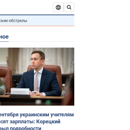
ские обстрелы
ное
сентября украинским учителям
сят зарплаты: Корецкий
рыл подробности