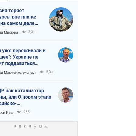
сия теряет
урсы вне плана:
 на самом деле
тует темп войны
3,3 т.
ей Мисюра
 уже переживали и
шее": Украине не
ит поддаваться
аянию из-за
5,3 т.
ей Марченко, эксперт
етного террора
Р как катализатор
ны, или О новом этапе
сийско-
ерокорейского союза
255
сей Кущ