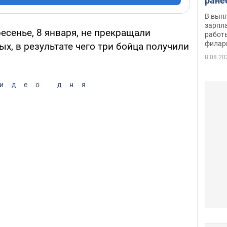
ране
скол
В вып
певи
зарпла
есенье, 8 января, не прекращали
работ
филар
х, в результате чего три бойца получили
8.08.20
идео дня