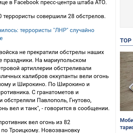
ице в Facebook пресс-центра штаба АТО.
00 террористы совершили 28 обстрелов.
чилось: террористы "ЛНР" случайно
е
TO
войска не прекратили обстрелы наших
е праздники. На мариупольском
етровой артиллерии обстреливали
личных калибров оккупанты вели огонь
яному и Широкино. По Широкино и
ротивника. С гранатометов и
и обстреляли Павлополь, Гнутово,
ь вел и танк", - говорится в сообщении.
Моби
противник вел огонь из 82
тари
по Троицкому. Новозвановку