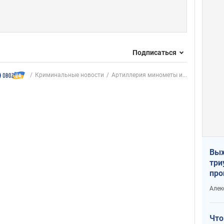
Подписаться
Криминальные новости
Артиллерия минометы и...
Вых
три
про
хок
Алек
Что