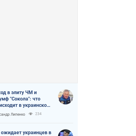
од в элиту ЧМ и
умф "Сокола": что
исходит в украинском
кее
234
сандр Липенко
 ожидает украинцев в