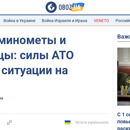
Война в Украине
Война Израиля и Ирана
VENETO
Россий
Важ
 минометы и
цы: силы АТО
 ситуации на
ти
С 1 
повы
Читати українською
раск