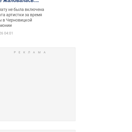
е жаловалась:
ько получала
лату не была включена
ца
та артистки за время
ы в Черновицкой
монии
26 04:01