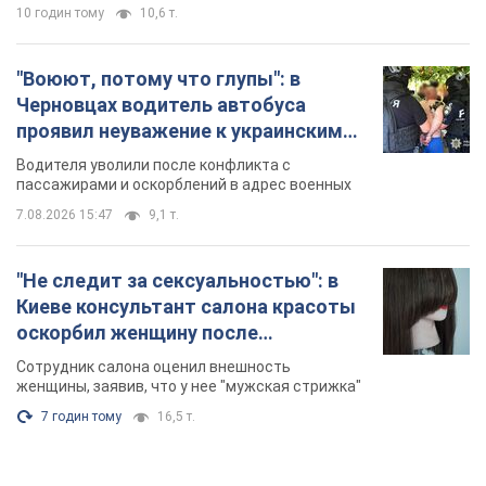
10 годин тому
10,6 т.
"Воюют, потому что глупы": в
Черновцах водитель автобуса
проявил неуважение к украинским
военным и поплатился за это.
Водителя уволили после конфликта с
Видео
пассажирами и оскорблений в адрес военных
7.08.2026 15:47
9,1 т.
"Не следит за сексуальностью": в
Киеве консультант салона красоты
оскорбил женщину после
химиотерапии, разгорелся скандал.
Сотрудник салона оценил внешность
Фото
женщины, заявив, что у нее "мужская стрижка"
7 годин тому
16,5 т.