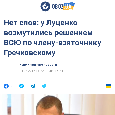
Нет слов: у Луценко
возмутились решением
ВСЮ по члену-взяточнику
Гречковскому
Криминальные новости
14.02.2017 16:22
15,2 т.
0