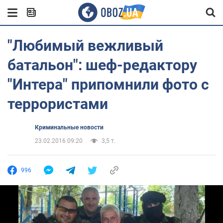
"Любимый вежливый
батальон": шеф-редактору
"Интера" припомнили фото с
террористами
Криминальные новости
23.02.2016 09:20
3,5 т.
996