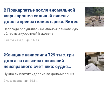
В Прикарпатье после аномальной
жары прошел сильный ливень:
дороги превратились в реки. Видео
Непогода обрушилась на Ивано-Франковскую
область и курортный Буковель
8 часов назад
16,8 т.
Женщине начислили 729 тыс. грн
долга за газ из-за показаний
неисправного счетчика: судья
вынес неожиданное решение
Нужно ли платить долг из-за доначисления
2 часа назад
30,1 т.