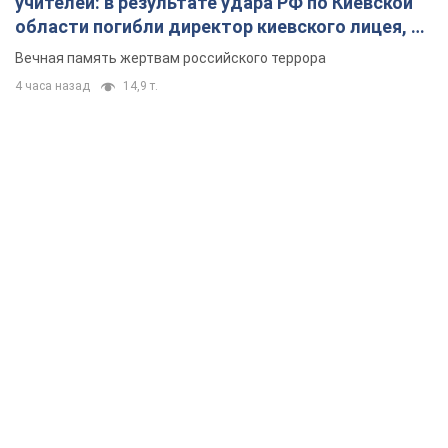
учителей: в результате удара РФ по Киевской
области погибли директор киевского лицея, её
муж и внук
Вечная память жертвам российского террора
4 часа назад
14,9 т.