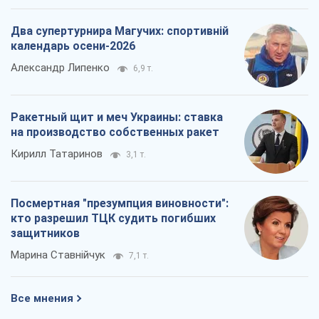
Два супертурнира Магучих: спортивній
календарь осени-2026
Александр Липенко
6,9 т.
Ракетный щит и меч Украины: ставка
на производство собственных ракет
Кирилл Татаринов
3,1 т.
Посмертная "презумпция виновности":
кто разрешил ТЦК судить погибших
защитников
Марина Ставнійчук
7,1 т.
Все мнения