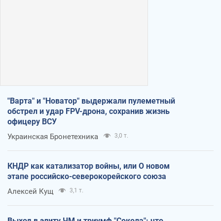
"Варта" и "Новатор" выдержали пулеметный
обстрел и удар FPV-дрона, сохранив жизнь
офицеру ВСУ
Украинская Бронетехника
3,0 т.
КНДР как катализатор войны, или О новом
этапе российско-северокорейского союза
Алексей Кущ
3,1 т.
Выход в элиту ЧМ и триумф "Сокола": что