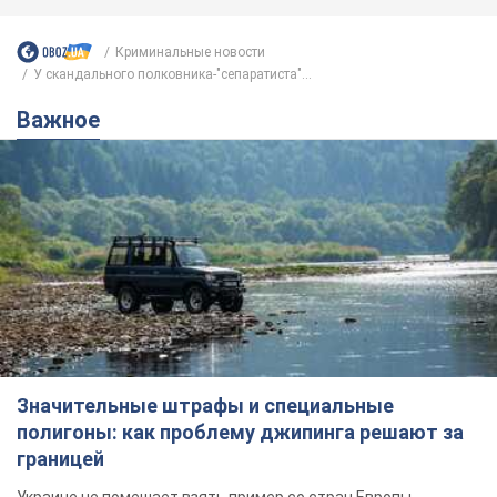
Значительные штрафы и специальные
полигоны: как проблему джипинга решают за
границей
Украине не помешает взять пример со стран Европы
12 часов назад
1,6 т.
В Прикарпатье после аномальной
жары прошел сильный ливень:
дороги превратились в реки. Видео
Непогода обрушилась на Ивано-Франковскую
область и курортный Буковель