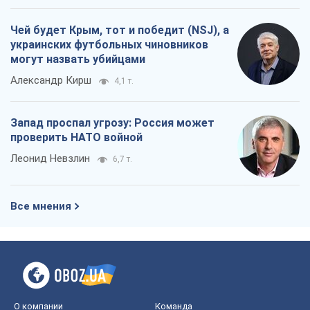
Леонид Невзлин
6,7 т.
Все мнения
О компании
Команда
Правовая информация
Политика
конфиденциальности
Реклама на сайте
Документы
Редакционная политика
Журналисты OBOZ.UA на месте
событий