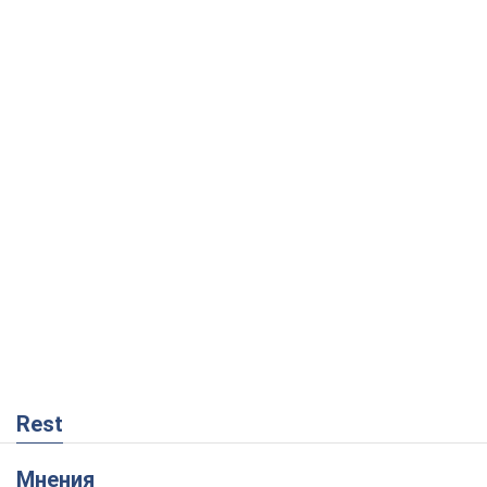
Rest
Мнения
Совпадение интересов двух циничных
игроков или тайный план Трампа и
Путина?
Виктор Швец
6,4 т.
Минск готовится к функционированию
в условиях масштабного военного