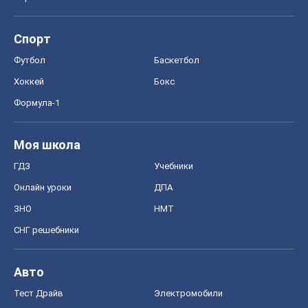
Моя школа
ГДЗ
Учебники
Онлайн уроки
ДПА
ЗНО
НМТ
СНГ решебники
Авто
Тест Драйв
Электромобили
Акции
Сервис
Food Oboz
Рецепты
Напитки
Диеты
Экономика