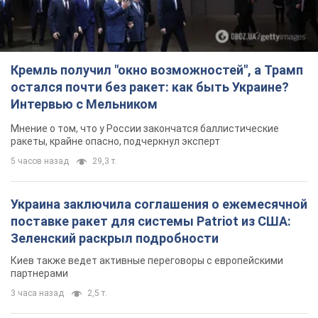
ракеты, крайне опасно, подчеркнул эксперт
5 часов назад
29,3 т.
Украина заключила соглашения о ежемесячной
поставке ракет для системы Patriot из США:
Зеленский раскрыл подробности
Киев также ведет активные переговоры с европейскими
партнерами
3 часа назад
2,5 т.
Заботилась об учениках и поддерживала
учителей: в результате удара РФ по Киевской
области погибли директор киевского лицея, её
муж и внук
Вечная память жертвам российского террора
3 часа назад
14,3 т.