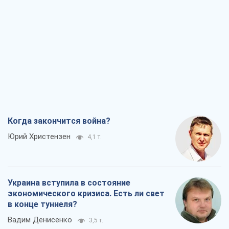
Когда закончится война?
Юрий Христензен
4,1 т.
Украина вступила в состояние
экономического кризиса. Есть ли свет
в конце туннеля?
Вадим Денисенко
3,5 т.
Чей будет Крым, тот и победит (NSJ), а
украинских футбольных чиновников
могут назвать убийцами
Александр Кирш
4,1 т.
Запад проспал угрозу: Россия может
проверить НАТО войной