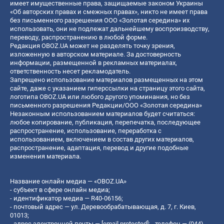
имеет имущественные права, защищаемые законом Украины
«Об авторских правах и смежных правах», никто не имеет права
без письменного разрешения ООО «Золотая середина» их
использовать, они не подлежат дальнейшему воспроизводству,
переводу, распространению в любой форме.
Редакция OBOZ.UA может не разделять точку зрения,
изложенную в авторском материале. За достоверность
информации, размещенной в рекламных материалах,
ответственность несет рекламодатель.
Запрещено использование материалов размещенных на этом
сайте, даже с указанием гиперссылки на страницу этого сайта,
логотипа OBOZ.UA или любого другого упоминания, но без
письменного разрешения Редакции/ООО «Золотая середина»
Незаконным использованием материалов будет считаться:
любое копирование, публикация, перепечатка, последующее
распространение, использование, переработка с
использованием, включением в состав других материалов,
распространение, адаптация, перевод и другие подобные
изменения материала.
Название онлайн медиа — «OBOZ.UA»
- субъект в сфере онлайн медиа;
- идентификатор медиа — R40-06156;
- почтовый адрес — ул. Деревообрабатывающая, д. 7, г. Киев,
01013;
- адрес электронной почты —
[email protected]
; - телефон — (044)