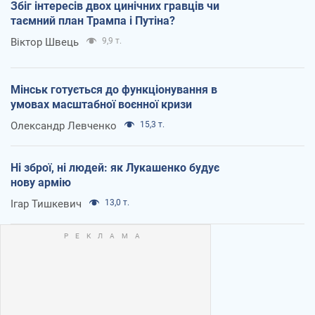
Збіг інтересів двох цинічних гравців чи
таємний план Трампа і Путіна?
Віктор Швець
9,9 т.
Мінськ готується до функціонування в
умовах масштабної воєнної кризи
Олександр Левченко
15,3 т.
Ні зброї, ні людей: як Лукашенко будує
нову армію
Ігар Тишкевич
13,0 т.