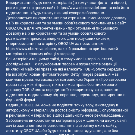
Використання будь-яких матеріалів ( в тому числі фото- та відео-),
розміщених на цьому сайті
https://www.obozrevatel.com
та всіх його
піддоменах, в будь-якому вигляді суворо заборонено.
Дозволяється використання при отриманні письмового дозволу
на їх використання та за умови обов'язкового посилання на сайт
OBOZ.UA, а для інтернет-видань - при отриманні письмового
дозволу на їх використання та за умови обов'язкового
розміщення прямого, відкритого для пошукових систем,
гіперпосилання на сторінку OBOZ.UA за посиланням
https://www.obozrevatel.com
, на якій розміщено оригінальний
матеріал в першому абзаці матеріалу.
Всі матеріали на цьому сайті, в тому числі інтерв’ю, статті,
дослідження – є службовими творами журналістів редакції,
виключні майнові права на які належать ТОВ «Золота середина».
На всі опубліковані фотоматеріали Getty Images редакція має
майнові права, які захищаються законом України «Про авторські
права та суміжні права», ніхто не має права без письмового
дозволу ТОВ «Золота середина» їх використовувати, вони не
підлягають подальшому відтворенню, перекладу, поширенню в
будь-якій формі.
Редакція OBOZ.UA може не поділяти точку зору, викладену в
авторському матеріалі. За достовірність інформації, опублікованої
в рекламних матеріалах, відповідальність несе рекламодавець.
Заборонено використання матеріалів розміщених на цьому сайті,
хоч із зазначенням гіперпосилання на сторінку цього сайту,
логотипу OBOZ.UA або будь-якого іншого згадування, але без