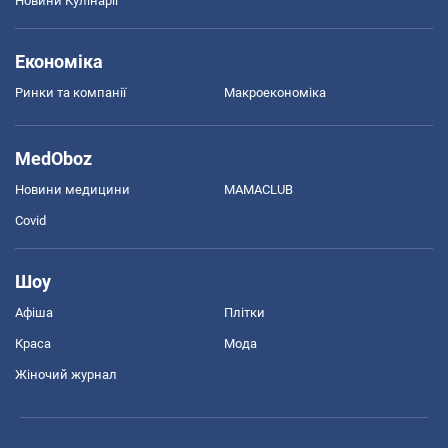
Новини Кулінарії
Економіка
Ринки та компанії
Макроекономіка
MedOboz
Новини медицини
MAMACLUB
Covid
Шоу
Афіша
Плітки
Краса
Мода
Жіночий журнал