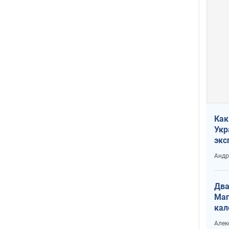
Как
Укр
экс
неф
Андр
Два
Маг
кал
Алек