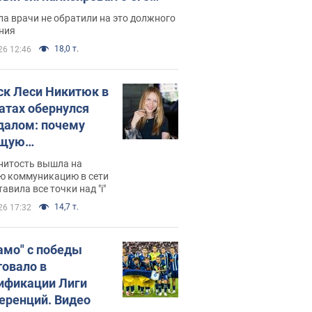
ессивном" раке
а врачи не обратили на это должного
ния
18,0 т.
26 12:46
ск Леси Никитюк в
атах обернулся
далом: почему
ущую
раведливо
нитость вышла на
йтили
ю коммуникацию в сети
тавила все точки над "i"
14,7 т.
26 17:32
амо" с победы
товало в
ификации Лиги
еренций. Видео