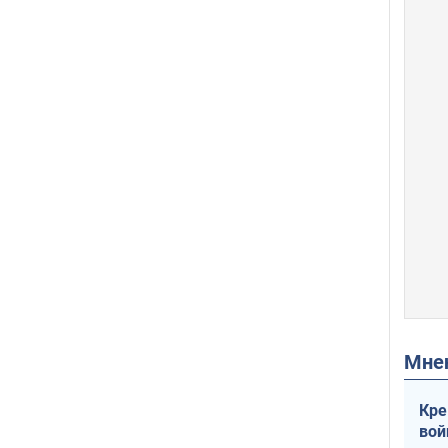
Мн
Кре
вой