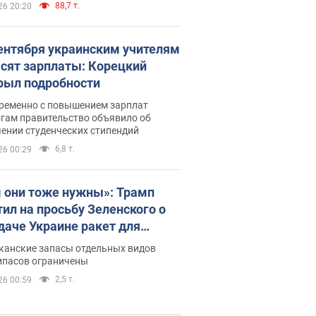
88,7 т.
26 20:20
сентября украинским учителям
сят зарплаты: Корецкий
рыл подробности
ременно с повышением зарплат
огам правительство объявило об
ении студенческих стипендий
6,8 т.
26 00:29
 они тоже нужны»: Трамп
тил на просьбу Зеленского о
даче Украине ракет для
ot
канские запасы отдельных видов
ипасов ограничены
2,5 т.
26 00:59