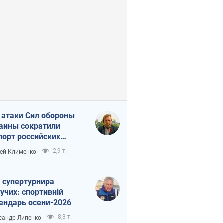
 атаки Сил обороны
аины сократили
порт российских
тепродуктов
2,9 т.
ей Клименко
 супертурнира
учих: спортивній
ендарь осени-2026
8,3 т.
сандр Липенко