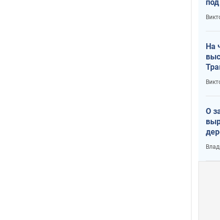
под
кри
Викт
лог
На 
выс
Тра
Викт
О з
выр
дер
что
Влад
Тер