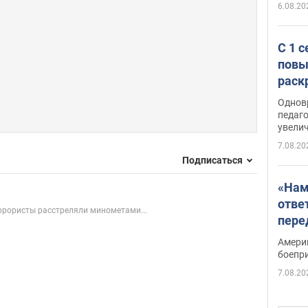
6.08.20
С 1 
повы
раск
Однов
педаг
увелич
7.08.20
Подписаться
«Нам
отве
ррористы расстреляли минометами...
пере
Patri
Амери
боепр
7.08.20