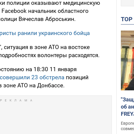
ики полиции оказывают медицинскую
м Facebook начальник областного
TO
олици Вячеслав Аброськин.
ристы ранили украинского бойца
, ситуация в зоне АТО на востоке
в подробностях волонтеры расходятся.
стоянию на 18:30 11 января
совершили 23 обстрела
позиций
 зоне АТО на Донбассе.
"Защ
об а
FREY
подд
Европ
совме