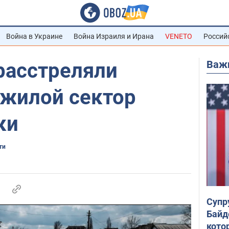
Война в Украине
Война Израиля и Ирана
VENETO
Россий
Важ
расстреляли
жилой сектор
ки
ти
Супр
Байд
кото