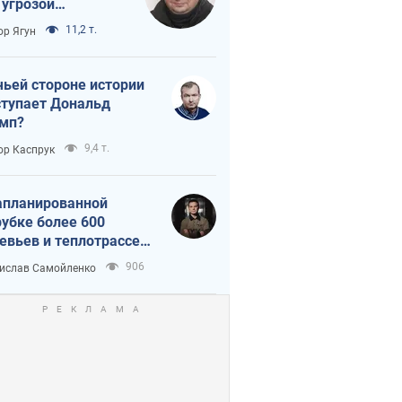
 угрозой
тическая
11,2 т.
ор Ягун
истика
чьей стороне истории
тупает Дональд
мп?
9,4 т.
ор Каспрук
апланированной
убке более 600
евьев и теплотрассе:
 происходит на
906
ислав Самойленко
емках в Киеве