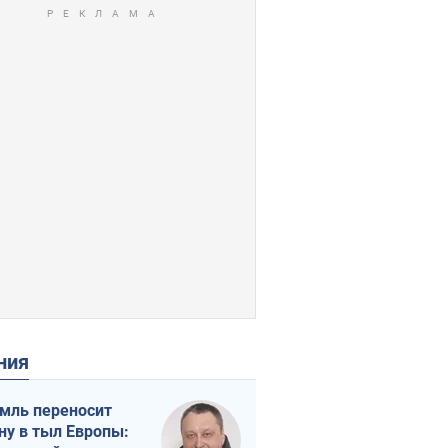
ения
мль переносит
ну в тыл Европы: