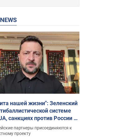
P NEWS
ита нашей жизни": Зеленский
нтибаллистической системе
JA, санкциях против России и
ержке аграриев. Видео
ейские партнеры присоединяются к
стному проекту