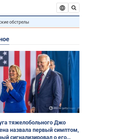
ские обстрелы
ное
уга тяжелобольного Джо
ена назвала первый симптом,
рый сигнализировал о его