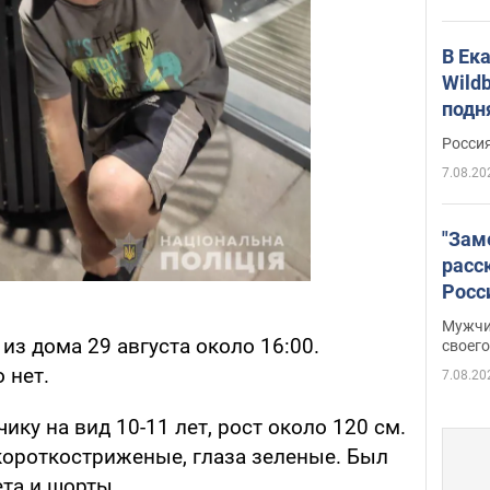
В Ек
Wildb
подн
Росси
7.08.20
"Зам
расс
Росс
Фото
Мужчи
из дома 29 августа около 16:00.
своего
 нет.
7.08.20
ку на вид 10-11 лет, рост около 120 см.
ороткостриженые, глаза зеленые. Был
ета и шорты.