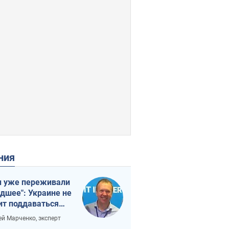
ения
 уже переживали
удшее": Украине не
ит поддаваться
аянию из-за
ей Марченко, эксперт
етного террора