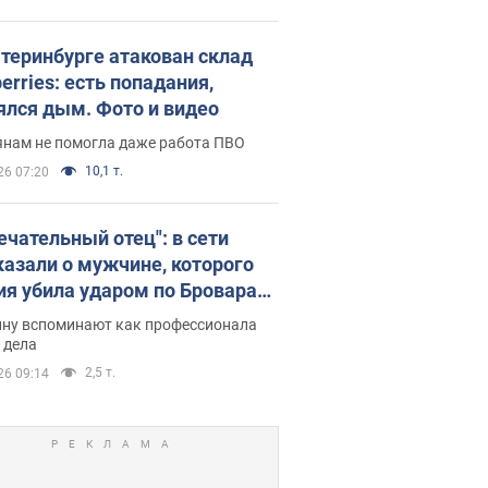
атеринбурге атакован склад
erries: есть попадания,
ялся дым. Фото и видео
янам не помогла даже работа ПВО
10,1 т.
26 07:20
ечательный отец": в сети
казали о мужчине, которого
ия убила ударом по Броварам.
ну вспоминают как профессионала
 дела
2,5 т.
26 09:14