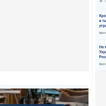
2
Кре
в т
угр
лог
Викт
Не 
Укр
Рос
Викт