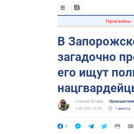
Герои войны
В Запорожск
загадочно пр
его ищут пол
нацгвардейц
Алексей Титофф
Происшестви
5.09.2021 16:29
1 минута
0