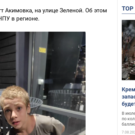
TO
т Акимовка, на улице Зеленой. Об этом
НПУ в регионе.
Крем
запа
буде
В июле
по ко
балли
7.08.20