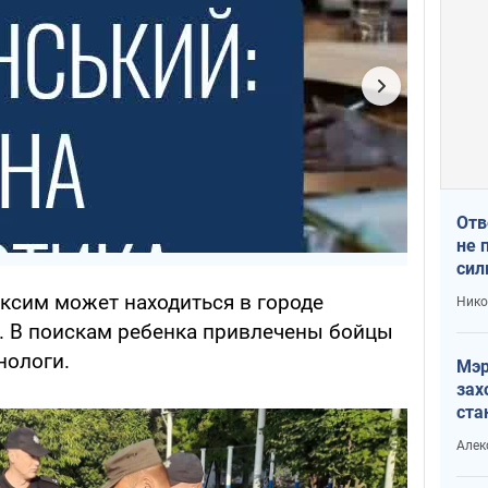
Отв
не 
сил
гос
аксим может находиться в городе
Нико
. В поискам ребенка привлечены бойцы
нологи.
Мэр
зах
ста
и н
Алек
рей