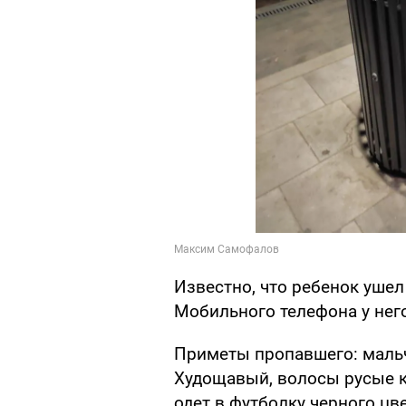
Известно, что ребенок ушел 
Мобильного телефона у него
Приметы пропавшего: мальчи
Худощавый, волосы русые к
одет в футболку черного цв