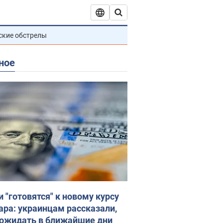
ские обстрелы
ное
и "готовятся" к новому курсу
ара: украинцам рассказали,
 ожидать в ближайшие дни