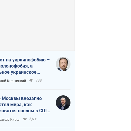
ет на украинофобию –
полонофобия, а
ьное украинское
ударство
738
лай Княжицкий
 Москвы внезапно
отел мира, как
новятся послом в США
овые украинские топ-
3,6 т.
сандр Кирш
тинги