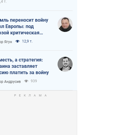
,4 т.
мль переносит войну
ыл Европы: под
озой критическая
истика
12,9 т.
ор Ягун
месть, а стратегия:
аина заставляет
сию платить за войну
939
ор Андрусив