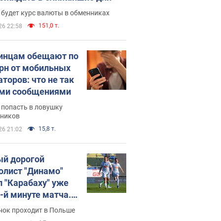
 будет курс валюты в обменниках
151,0 т.
26 22:58
инцам обещают по
грн от мобильных
аторов: что не так
ими сообщениями
 попасть в ловушку
ников
15,8 т.
26 21:02
й дорогой
олист "Динамо"
л "Карабаху" уже
0-й минуте матча.
о
нок проходит в Польше