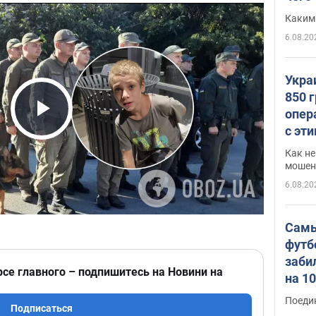
Каким
6.08.20
Укра
850 
опер
Play Video
с эт
Как не
мошен
6.08.20
Самы
футб
заби
рсе главного – подпишитесь на Новини на
на 1
Виде
Поеди
Подписаться