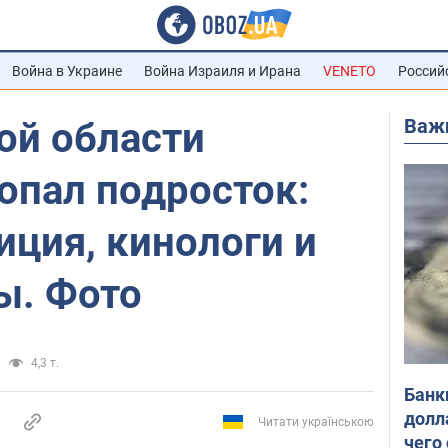
Война в Украине
Война Израиля и Ирана
VENETO
Россий
Важ
ой области
опал подросток:
иция, кинологи и
ы. Фото
я
4,3 т.
Банк
долл
Читати українською
чего