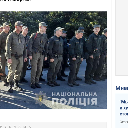
Мн
"Мы
и х
сто
отч
Серг
рак