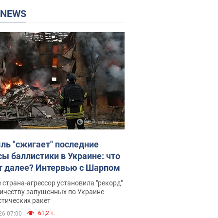
P NEWS
ль "сжигает" последние
сы баллистики в Украине: что
т далее? Интервью с Шарпом
 страна-агрессор установила "рекорд"
личеству запущенных по Украине
стических ракет
61,2 т.
26 07:00