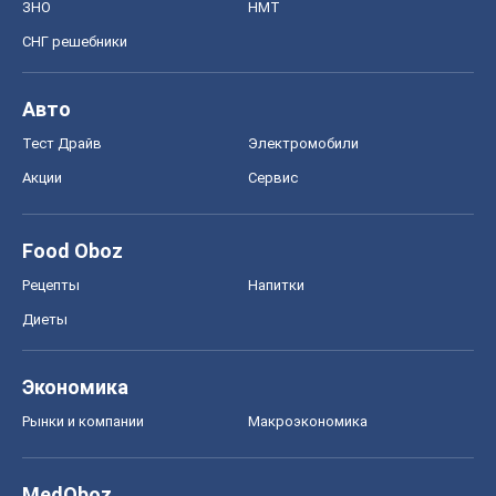
ЗНО
НМТ
СНГ решебники
Авто
Тест Драйв
Электромобили
Акции
Сервис
Food Oboz
Рецепты
Напитки
Диеты
Экономика
Рынки и компании
Mакроэкономика
MedOboz