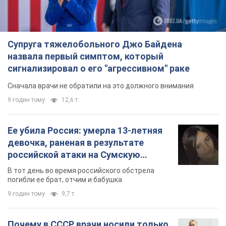
Супруга тяжелобольного Джо Байдена
назвала первый симптом, который
сигнализировал о его "агрессивном" раке
Сначала врачи не обратили на это должного внимания
9 годин тому
12,6 т.
Ее убила Россия: умерла 13-летняя
девочка, раненая в результате
российской атаки на Сумскую
область. Фото
В тот день во время российского обстрела
погибли ее брат, отчим и бабушка
9 годин тому
9,7 т.
Почему в СССР врачи носили только