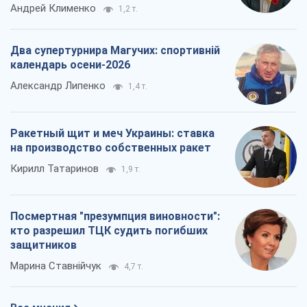
Андрей Клименко
1,2 т.
Два супертурнира Магучих: спортивній
календарь осени-2026
Александр Липенко
1,4 т.
Ракетный щит и меч Украины: ставка
на производство собственных ракет
Кирилл Татаринов
1,9 т.
Посмертная "презумпция виновности":
кто разрешил ТЦК судить погибших
защитников
Марина Ставнійчук
4,7 т.