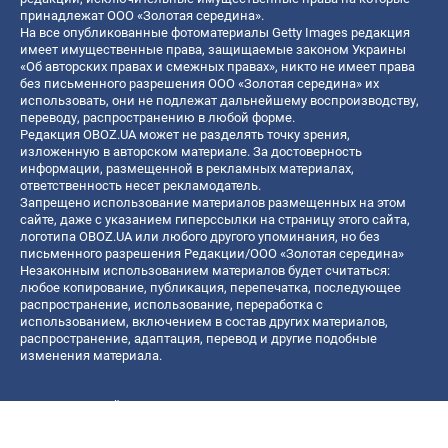
принадлежат ООО «Золотая середина».
На все опубликованные фотоматериалы Getty Images редакция
имеет имущественные права, защищаемые законом Украины
«Об авторских правах и смежных правах», никто не имеет права
без письменного разрешения ООО «Золотая середина» их
использовать, они не подлежат дальнейшему воспроизводству,
переводу, распространению в любой форме.
Редакция OBOZ.UA может не разделять точку зрения,
изложенную в авторском материале. За достоверность
информации, размещенной в рекламных материалах,
ответственность несет рекламодатель.
Запрещено использование материалов размещенных на этом
сайте, даже с указанием гиперссылки на страницу этого сайта,
логотипа OBOZ.UA или любого другого упоминания, но без
письменного разрешения Редакции/ООО «Золотая середина»
Незаконным использованием материалов будет считаться:
любое копирование, публикация, перепечатка, последующее
распространение, использование, переработка с
использованием, включением в состав других материалов,
распространение, адаптация, перевод и другие подобные
изменения материала.
Название онлайн медиа — «OBOZ.UA»
- субъект в сфере онлайн медиа;
- идентификатор медиа — R40-06156;