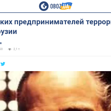
ких предпринимателей террор
рузии
я
50
2,1 т.