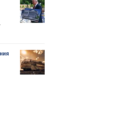
"
ения