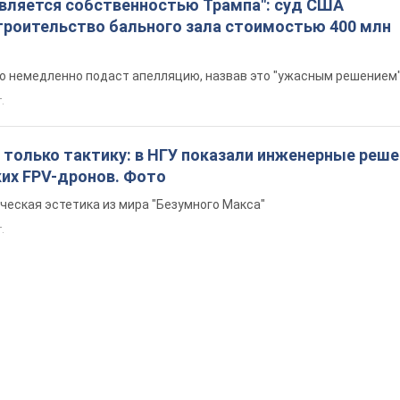
является собственностью Трампа": суд США
троительство бального зала стоимостью 400 млн
то немедленно подаст апелляцию, назвав это "ужасным решением
т.
 только тактику: в НГУ показали инженерные реш
ких FPV-дронов. Фото
ческая эстетика из мира "Безумного Макса"
т.