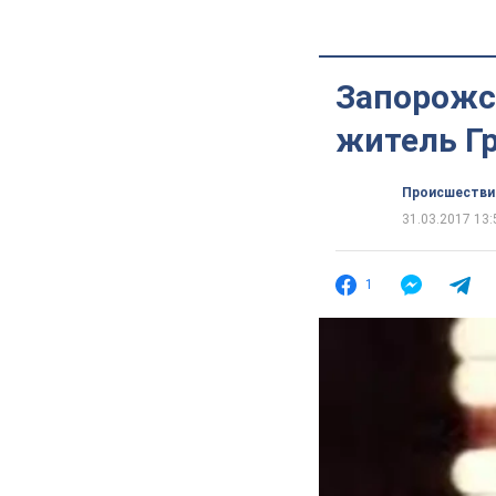
Запорожс
житель Г
Происшестви
31.03.2017 13:
1