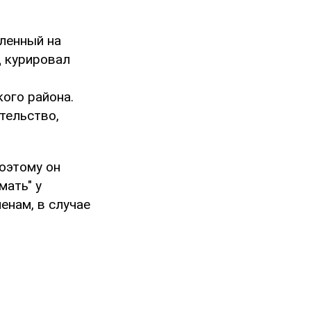
вленный на
ц курировал
ого района.
тельство,
оэтому он
мать" у
енам, в случае