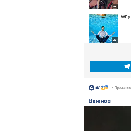
Происшес
Важное