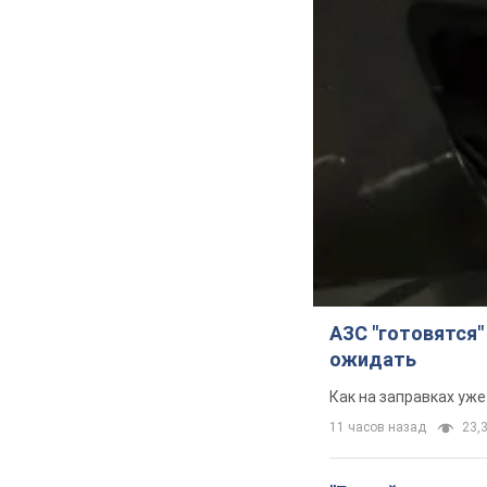
АЗС "готовятся"
ожидать
Как на заправках уж
11 часов назад
23,3