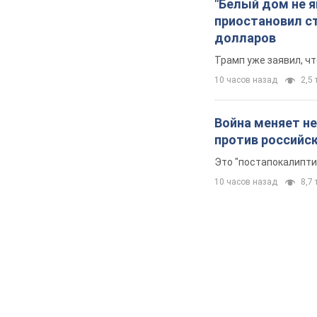
"Белый дом не 
приостановил с
долларов
Трамп уже заявил, ч
10 часов назад
2,5 
Война меняет не
против российс
Это "постапокалипти
10 часов назад
8,7 