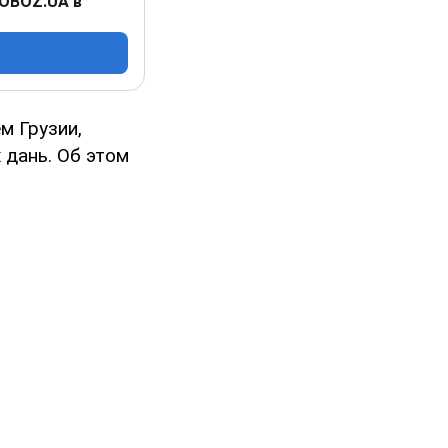
 OBOZ.UA в
м Грузии,
 дань. Об этом