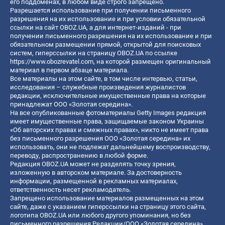
его поддоменах, в любом виде строго запрещено.
Разрешается использование при получении письменного
разрешения на их использование и при условии обязательной
ссылки на сайт OBOZ.UA, а для интернет-изданий - при
получении письменного разрешения на их использование и при
обязательном размещении прямой, открытой для поисковых
систем, гиперссылки на страницу OBOZ.UA по ссылке
https://www.obozrevatel.com
, на которой размещен оригинальный
материал в первом абзаце материала.
Все материалы на этом сайте, в том числе интервью, статьи,
исследования – служебные произведения журналистов
редакции, исключительные имущественные права на которые
принадлежат ООО «Золотая середина».
На все опубликованные фотоматериалы Getty Images редакция
имеет имущественные права, защищаемые законом Украины
«Об авторских правах и смежных правах», никто не имеет права
без письменного разрешения ООО «Золотая середина» их
использовать, они не подлежат дальнейшему воспроизводству,
переводу, распространению в любой форме.
Редакция OBOZ.UA может не разделять точку зрения,
изложенную в авторском материале. За достоверность
информации, размещенной в рекламных материалах,
ответственность несет рекламодатель.
Запрещено использование материалов размещенных на этом
сайте, даже с указанием гиперссылки на страницу этого сайта,
логотипа OBOZ.UA или любого другого упоминания, но без
письменного разрешения Редакции/ООО «Золотая середина»