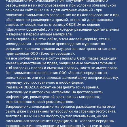
Разрешается использование при получении письменного
разрешения на их использование и при условии обязательной
ссылки на сайт OBOZ.UA, а для интернет-изданий - при
получении письменного разрешения на их использование и при
обязательном размещении прямой, открытой для поисковых
систем, гиперссылки на страницу OBOZ.UA по ссылке
https://www.obozrevatel.com
, на которой размещен оригинальный
материал в первом абзаце материала.
Все материалы на этом сайте, в том числе интервью, статьи,
исследования – служебные произведения журналистов
редакции, исключительные имущественные права на которые
принадлежат ООО «Золотая середина».
На все опубликованные фотоматериалы Getty Images редакция
имеет имущественные права, защищаемые законом Украины
«Об авторских правах и смежных правах», никто не имеет права
без письменного разрешения ООО «Золотая середина» их
использовать, они не подлежат дальнейшему воспроизводству,
переводу, распространению в любой форме.
Редакция OBOZ.UA может не разделять точку зрения,
изложенную в авторском материале. За достоверность
информации, размещенной в рекламных материалах,
ответственность несет рекламодатель.
Запрещено использование материалов размещенных на этом
сайте, даже с указанием гиперссылки на страницу этого сайта,
логотипа OBOZ.UA или любого другого упоминания, но без
письменного разрешения Редакции/ООО «Золотая середина»
Незаконным использованием материалов будет считаться: