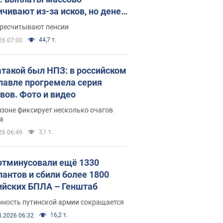
ичивают из-за исков, но денег
ватает
ересчитывают пенсии
44,7 т.
26 07:00
атакой был НПЗ: в российском
лавле прогремела серия
вов. Фото и видео
зоне фиксирует несколько очагов
а
3,1 т.
26 06:49
отминусовали ещё 1330
пантов и сбили более 1800
ийских БПЛА – Генштаб
нность путинской армии сокращается
16,2 т.
8.2026 06:32