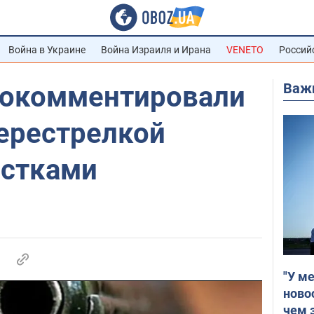
Война в Украине
Война Израиля и Ирана
VENETO
Россий
Важ
рокомментировали
перестрелкой
стками
"У м
ново
чем 