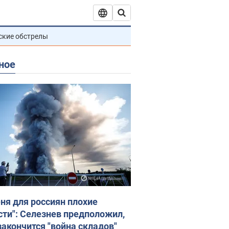
ские обстрелы
ное
еня для россиян плохие
сти": Селезнев предположил,
закончится "война складов"