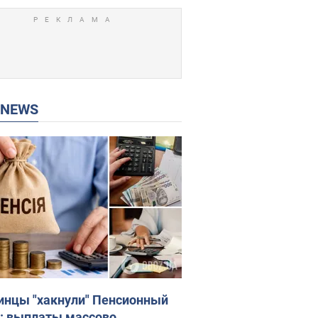
P NEWS
инцы "хакнули" Пенсионный
: выплаты массово