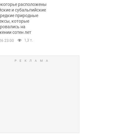
ли тревогу
окогорье расположены
йские и субальпийские
 редкие природные
ексы, которые
ровались на
ении сотен лет
1,3 т.
26 23:00