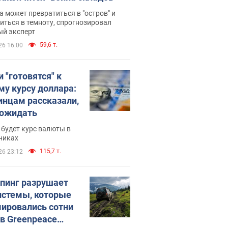
 может превратиться в "остров" и
иться в темноту, спрогнозировал
ый эксперт
59,6 т.
26 16:00
 "готовятся" к
му курсу доллара:
инцам рассказали,
 ожидать
будет курс валюты в
никах
115,7 т.
26 23:12
пинг разрушает
истемы, которые
ировались сотни
 в Greenpeace