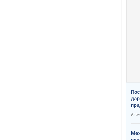
Пос
дар
при
Укр
Алек
Меж
еще