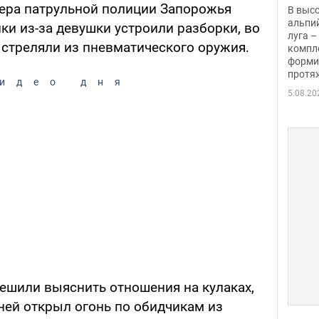
заби
ера патрульной полиции Запорожья
В выс
альпи
и из-за девушки устроили разборки, во
луга –
 стреляли из пневматического оружия.
компл
форми
протяж
идео дня
5.08.20
ешили выяснить отношения на кулаках,
рней открыл огонь по обидчикам из