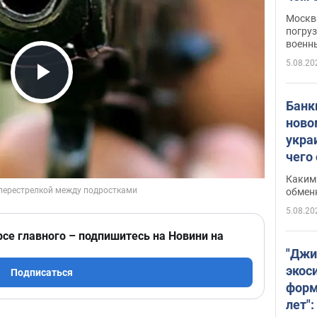
Москва
погруз
военн
5.08.20
Play Video
Банки
ново
укра
чего
Каким 
обмен
5.08.20
рсе главного – подпишитесь на Новини на
"Джи
экос
Подписаться
форм
лет":