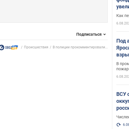
увел
не х
Как п
6.08.20
Подписаться
Под 
Ярос
Происшествия
В полиции прокомментировали...
взры
В пром
пожар
6.08.20
ВСУ 
окку
росс
Числе
6.0