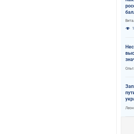
рос
бал
Вита
1
Нес
выс
зна
Ольг
Зап
пут
укр
Леон