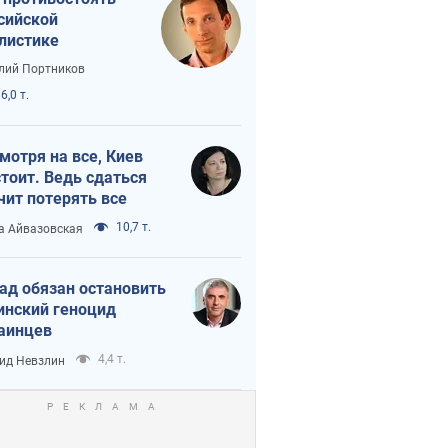
сийской
листике
лий Портников
6,0 т.
мотря на все, Киев
тоит. Ведь сдаться
чит потерять все
10,7 т.
а Айвазовская
ад обязан остановить
инский геноцид
аинцев
4,4 т.
ид Невзлин