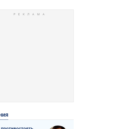
ения
 противостоять