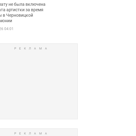
ько получала
лату не была включена
ца
та артистки за время
ы в Черновицкой
монии
26 04:01