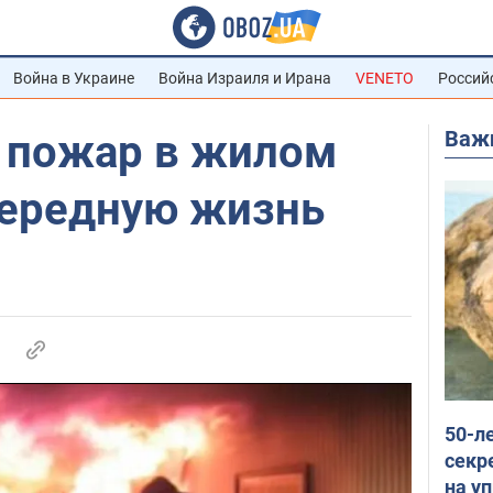
Война в Украине
Война Израиля и Ирана
VENETO
Россий
Важ
 пожар в жилом
чередную жизнь
50-л
секр
на уп