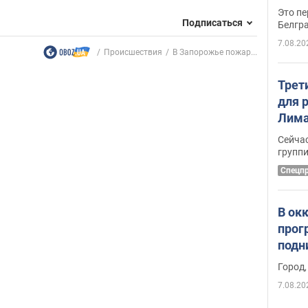
Это пе
Подписаться
Белгр
7.08.20
Происшествия
В Запорожье пожар...
Трет
для 
Лима
крит
Сейчас
удал
групп
Спецп
В ок
прог
подн
виде
Город,
7.08.20