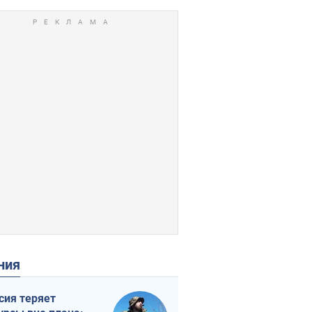
ения
сия теряет