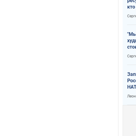
рес
кто
дик
Серг
"Мы
худ
сто
отч
Серг
рак
Зап
Рос
НАТ
Леон