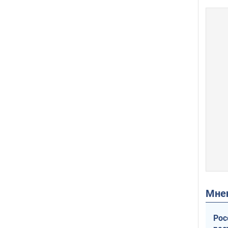
Мн
Рос