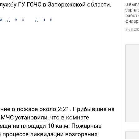
скол
службу ГУ ГСЧС в Запорожской области.
В вып
певи
зарпла
работ
идео дня
филар
8.08.20
ние о пожаре около 2:21. Прибывшие на
МЧС установили, что в комнате
ещи на площади 10 кв.м. Пожарные
 В процессе ликвидации возгорания