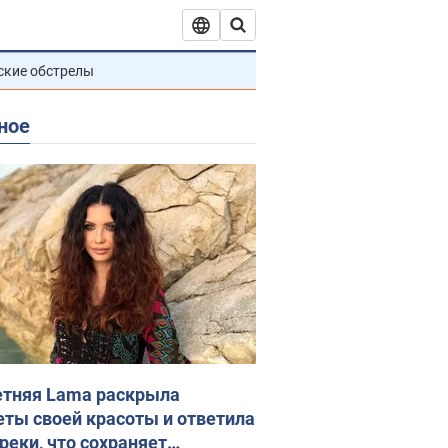
ские обстрелы
ное
етняя Lama раскрыла
еты своей красоты и ответила
реки, что сохраняет