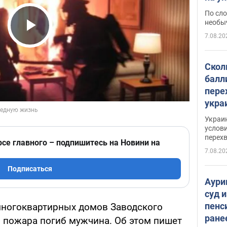
моло
По сло
необы
7.08.20
Play Video
Скол
балл
пере
укра
июле
Украи
назв
услови
перех
рсе главного – подпишитесь на Новини на
7.08.20
Подписаться
Аури
суд 
пенс
многоквартирных домов Заводского
ране
 пожара погиб мужчина. Об этом пишет