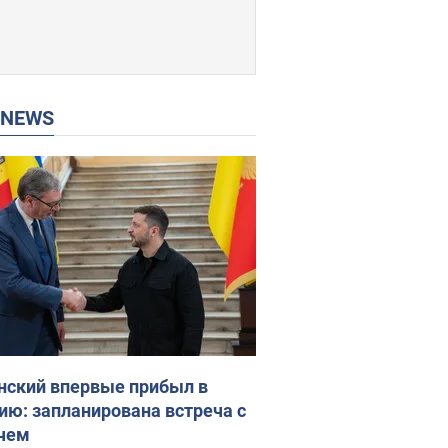
P NEWS
нский впервые прибыл в
ию: запланирована встреча с
чем