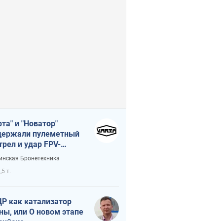
рта" и "Новатор"
ержали пулеметный
трел и удар FPV-
на, сохранив жизнь
инская Бронетехника
церу ВСУ
,5 т.
Р как катализатор
ны, или О новом этапе