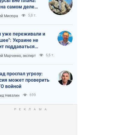
урсы вне плана:
 на самом деле
тует темп войны
5,8 т.
ей Мисюра
 уже переживали и
шее": Украине не
ит поддаваться
аянию из-за
6,6 т.
ей Марченко, эксперт
етного террора
ад проспал угрозу:
сия может проверить
О войной
699
ид Невзлин