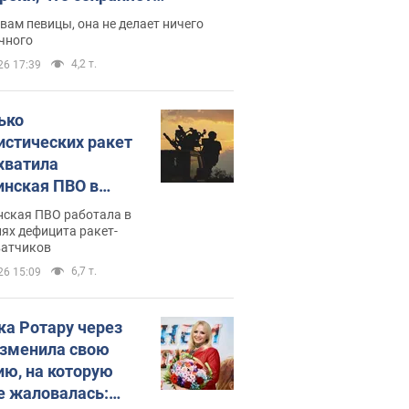
дость, ведь у нее нет детей
вам певицы, она не делает ничего
чного
4,2 т.
26 17:39
ько
истических ракет
хватила
инская ПВО в
: в Минобороны
нская ПВО работала в
али цифру
ях дефицита ракет-
ватчиков
6,7 т.
26 15:09
ка Ротару через
изменила свою
ию, на которую
е жаловалась: