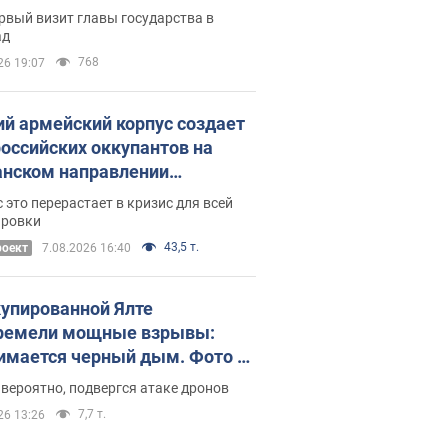
рвый визит главы государства в
ад
768
26 19:07
ий армейский корпус создает
российских оккупантов на
нском направлении
ический дискомфорт: как это
 это перерастает в кризис для всей
ось
ировки
43,5 т.
роект
7.08.2026 16:40
купированной Ялте
ремели мощные взрывы:
имается черный дым. Фото и
о
 вероятно, подвергся атаке дронов
7,7 т.
26 13:26