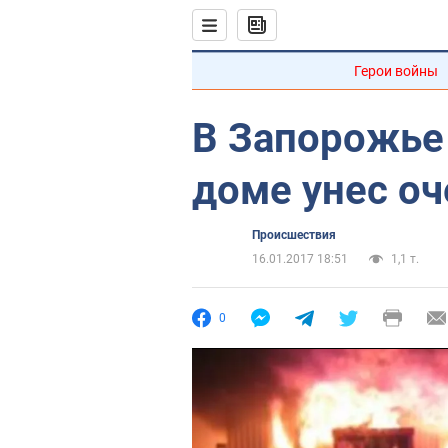
Герои войны
В Запорожье
доме унес о
Происшествия
16.01.2017 18:51
1,1 т.
0