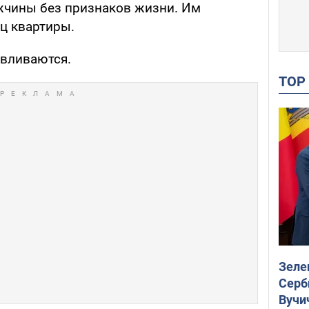
жчины без признаков жизни. Им
ц квартиры.
авливаются.
TO
Зеле
Серб
Вучи