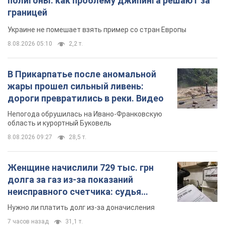
полигоны: как проблему джипинга решают за
границей
Украине не помешает взять пример со стран Европы
8.08.2026 05:10
2,2 т.
В Прикарпатье после аномальной
жары прошел сильный ливень:
дороги превратились в реки. Видео
Непогода обрушилась на Ивано-Франковскую
область и курортный Буковель
8.08.2026 09:27
28,5 т.
Женщине начислили 729 тыс. грн
долга за газ из-за показаний
неисправного счетчика: судья
вынес неожиданное решение
Нужно ли платить долг из-за доначисления
7 часов назад
31,1 т.