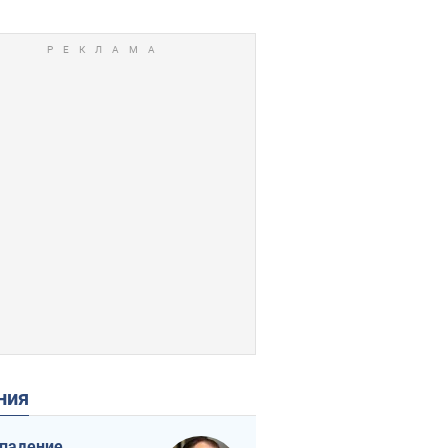
ения
падение