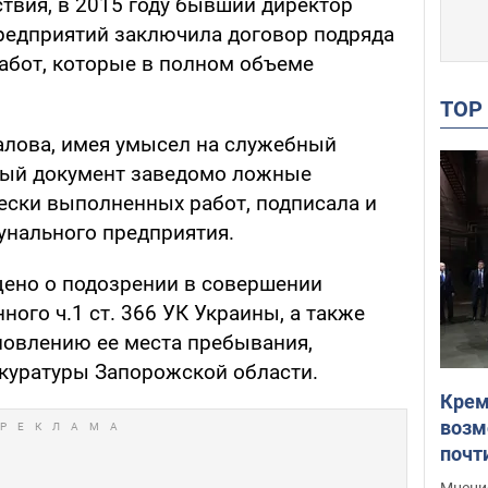
ствия, в 2015 году бывший директор
предприятий заключила договор подряда
абот, которые в полном объеме
TO
калова, имея умысел на служебный
ный документ заведомо ложные
ески выполненных работ, подписала и
унального предприятия.
щено о подозрении в совершении
ного ч.1 ст. 366 УК Украины, а также
новлению ее места пребывания,
куратуры Запорожской области.
Крем
возм
почт
Укра
Мнение