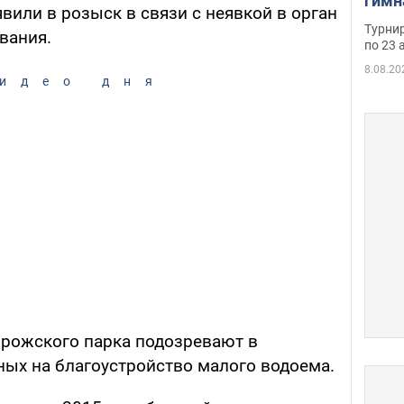
гимн
явили в розыск в связи с неявкой в орган
офиц
Турнир
вания.
на ч
по 23 
осно
8.08.20
идео дня
рожского парка подозревают в
ных на благоустройство малого водоема.