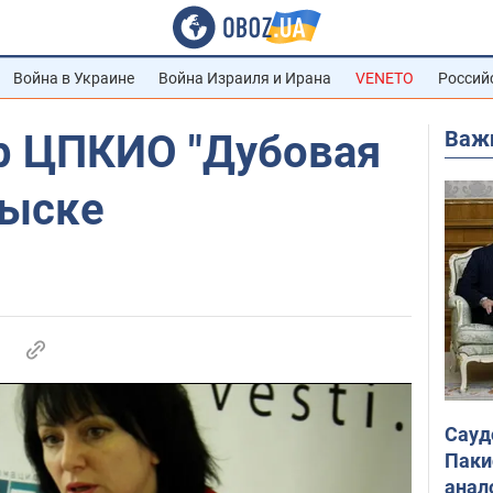
Война в Украине
Война Израиля и Ирана
VENETO
Россий
Важ
р ЦПКИО "Дубовая
зыске
Сауд
Паки
анал