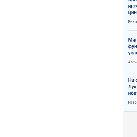
инт
цин
или
Викт
Тра
Мин
фун
усл
вое
Алек
Ни 
Лук
нов
Игар