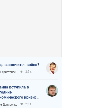
да закончится война?
2,6 т.
 Христензен
аина вступила в
тояние
номического кризиса.
ь ли свет в конце
2,2 т.
м Денисенко
неля?