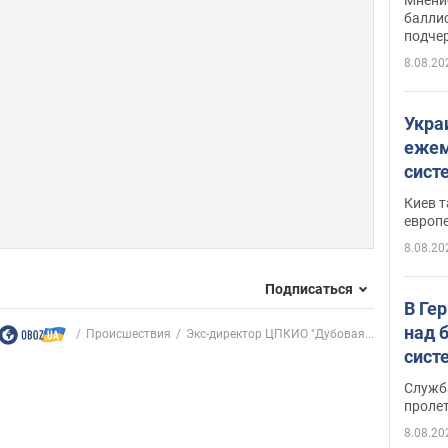
баллис
подче
8.08.20
Укра
ежем
сист
Зеле
Киев т
европ
8.08.20
Подписаться
В Ге
над 
Происшествия
Экс-директор ЦПКИО "Дубовая...
сист
Служб
проле
8.08.20