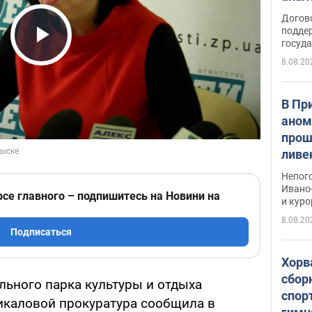
Догов
поддер
госуд
Play Video
8.08.20
В Пр
аном
прош
ливе
прев
Непог
Виде
Ивано
рсе главного – подпишитесь на Новини на
и кур
8.08.20
Подписаться
Хорв
сбор
ьного парка культуры и отдыха
спор
икаловой прокуратура сообщила в