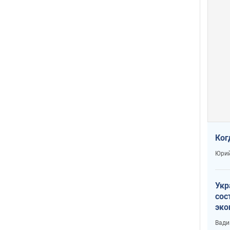
Ког
Юрий
Укр
сос
эко
Ест
Вади
тун