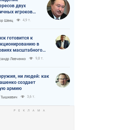
ересов двух
ичных игроков
 тайный план
4,9 т.
ор Швец
мпа и Путина?
ск готовится к
кционированию в
овиях масштабного
нного кризиса
9,8 т.
сандр Левченко
оружия, ни людей: как
ашенко создает
ую армию
3,6 т.
 Тышкевич