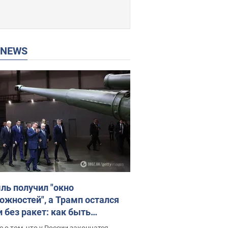
P NEWS
ль получил "окно
ожностей", а Трамп остался
и без ракет: как быть
ине? Интервью с Мельником
 о том, что у России закончатся