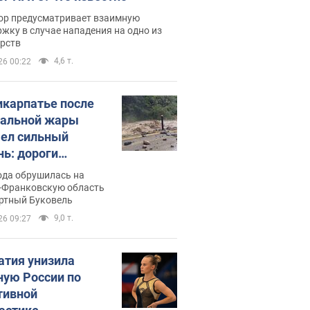
ор предусматривает взаимную
жку в случае нападения на одно из
арств
4,6 т.
26 00:22
икарпатье после
альной жары
ел сильный
нь: дороги
ратились в реки.
ода обрушилась на
о
-Франковскую область
ортный Буковель
9,0 т.
26 09:27
атия унизила
ную России по
тивной