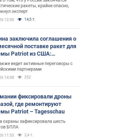
тические ракеты, крайне опасно,
ркнул эксперт
14,5 т.
26 12:00
ина заключила соглашения о
есячной поставке ракет для
емы Patriot из США:
нский раскрыл подробности
акже ведет активные переговоры с
ейскими партнерами
252
26 14:08
рмании фиксировали дроны
базой, где ремонтируют
емы Patriot – Tagesschau
а охраны зафиксировала шесть
тов БПЛА
2,4 т.
26 11:55