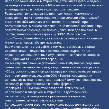
Использование любых материалов (в том числе фото- и видео-),
размещенных на этом сайте
https://www.obozrevatel.com
и на всех
его поддоменах, в любом виде строго запрещено.
Разрешается использование при получении письменного
разрешения на их использование и при условии обязательной
ссылки на сайт OBOZ.UA, а для интернет-изданий - при
получении письменного разрешения на их использование и при
обязательном размещении прямой, открытой для поисковых
систем, гиперссылки на страницу OBOZ.UA по ссылке
https://www.obozrevatel.com
, на которой размещен оригинальный
материал в первом абзаце материала.
Все материалы на этом сайте, в том числе интервью, статьи,
исследования – служебные произведения журналистов
редакции, исключительные имущественные права на которые
принадлежат ООО «Золотая середина».
На все опубликованные фотоматериалы Getty Images редакция
имеет имущественные права, защищаемые законом Украины
«Об авторских правах и смежных правах», никто не имеет права
без письменного разрешения ООО «Золотая середина» их
использовать, они не подлежат дальнейшему воспроизводству,
переводу, распространению в любой форме.
Редакция OBOZ.UA может не разделять точку зрения,
изложенную в авторском материале. За достоверность
информации, размещенной в рекламных материалах,
ответственность несет рекламодатель.
Запрещено использование материалов размещенных на этом
сайте, даже с указанием гиперссылки на страницу этого сайта,