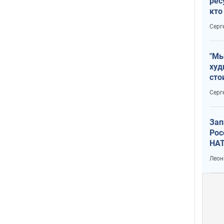
рес
кто
дик
Серг
"Мы
худ
сто
отч
Серг
рак
Зап
Рос
НАТ
Леон