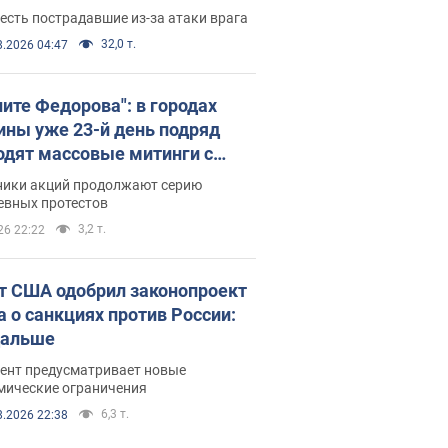
есть пострадавшие из-за атаки врага
32,0 т.
8.2026 04:47
ните Федорова": в городах
ины уже 23-й день подряд
одят массовые митинги с
атами. Фото и видео
ники акций продолжают серию
евных протестов
3,2 т.
26 22:22
т США одобрил законопроект
а о санкциях против России:
дальше
ент предусматривает новые
мические ограничения
6,3 т.
8.2026 22:38