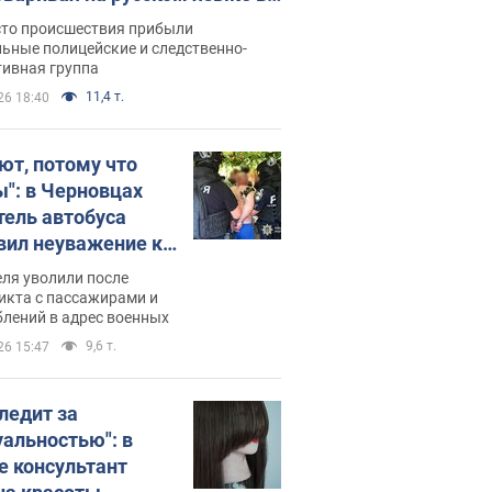
рутке: полиция составила
сто происшествия прибыли
нистративный протокол.
ьные полицейские и следственно-
тивная группа
о
11,4 т.
26 18:40
ют, потому что
ы": в Черновцах
тель автобуса
вил неуважение к
инским военным и
ля уволили после
тился за это.
икта с пассажирами и
лений в адрес военных
о
9,6 т.
26 15:47
следит за
уальностью": в
е консультант