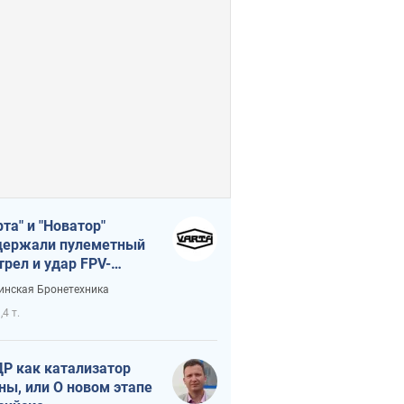
рта" и "Новатор"
ержали пулеметный
трел и удар FPV-
на, сохранив жизнь
инская Бронетехника
церу ВСУ
,4 т.
Р как катализатор
ны, или О новом этапе