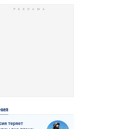
ения
сия теряет