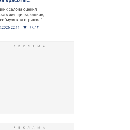
на красоты
рбил женщину
дник салона оценил
е химиотерапии,
ость женщины, заявив,
нее "мужская стрижка"
орелся скандал.
17,7 т.
8.2026 22:11