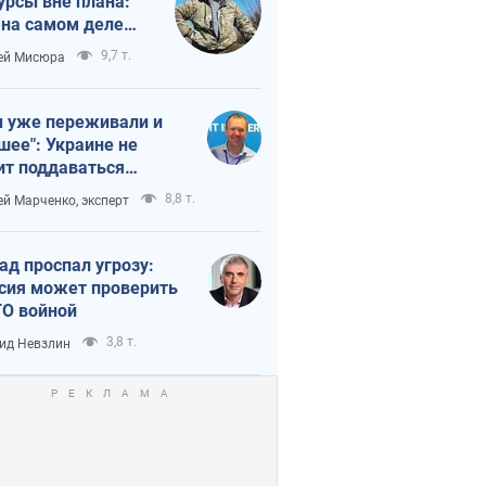
урсы вне плана:
 на самом деле
тует темп войны
9,7 т.
ей Мисюра
 уже переживали и
шее": Украине не
ит поддаваться
аянию из-за
8,8 т.
ей Марченко, эксперт
етного террора
ад проспал угрозу:
сия может проверить
О войной
3,8 т.
ид Невзлин