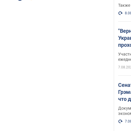
Также 
8.0
"Вер
Укра
прох
плак
Участ
ежедн
7.08.20
Сена
Грэм
что 
Докум
эконо
7.0