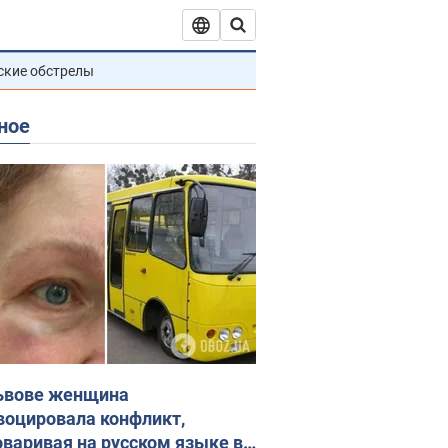
ские обстрелы
ное
ьвове женщина
воцировала конфликт,
оваривая на русском языке в