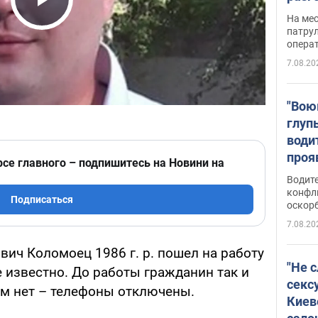
марш
Play Video
На ме
адми
патрул
опера
Виде
7.08.20
"Вою
глуп
води
проя
рсе главного – подпишитесь на Новини на
укра
Водите
попла
конфл
Подписаться
оскорб
Виде
7.08.20
ич Коломоец 1986 г. р. пошел на работу
"Не 
не известно. До работы гражданин так и
секс
им нет – телефоны отключены.
Киев