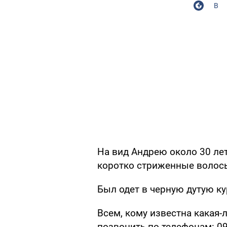
В
На вид Андрею около 30 лет
коротко стриженные волос
Был одет в черную дутую ку
Всем, кому известна какая
позвонить по телефонам: 096