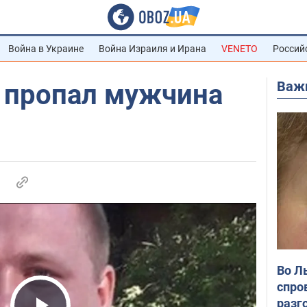
Война в Украине
Война Израиля и Ирана
VENETO
Россий
Важ
 пропал мужчина
Во Л
спро
разг