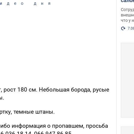
сало
идео дня
оско
Сотру
посл
внешн
что у 
разг
Фото
7.0
, рост 180 см. Небольшая борода, русые
ы.
ртку, темные штаны.
-либо информация о пропавшем, просьба
 036 18 14, 066 947 86 85.