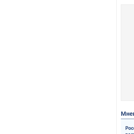
Мн
Рос