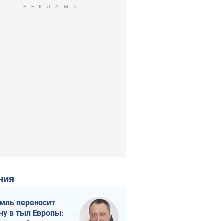
ения
мль переносит
ну в тыл Европы: