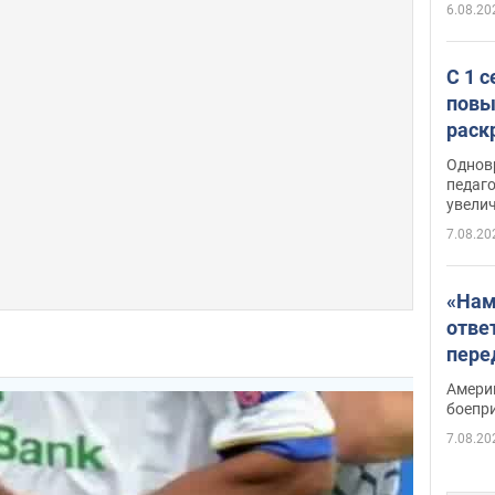
6.08.20
С 1 
повы
раск
Однов
педаг
увелич
7.08.20
«Нам
отве
пере
Patri
Амери
боепр
7.08.20