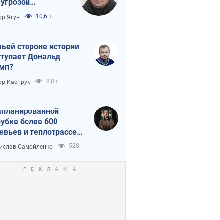
 угрозой
тическая
10,6 т.
ор Ягун
истика
чьей стороне истории
тупает Дональд
мп?
8,8 т.
ор Каспрук
апланированной
убке более 600
евьев и теплотрассе:
 происходит на
528
ислав Самойленко
емках в Киеве