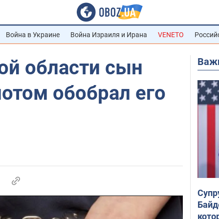
Война в Украине
Война Израиля и Ирана
VENETO
Россий
Важ
ой области сын
 потом обобрал его
Супр
Байд
кото