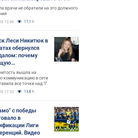
ессивном" раке
а врачи не обратили на это должного
ния
17,1 т.
26 12:46
ск Леси Никитюк в
атах обернулся
далом: почему
ущую
раведливо
нитость вышла на
йтили
ю коммуникацию в сети
тавила все точки над "i"
13,8 т.
26 17:32
амо" с победы
товало в
ификации Лиги
еренций. Видео