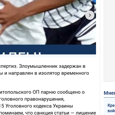
кспертиз. Злоумышленник задержан в
ны и направлен в изолятор временного
литопольского ОП парню сообщено о
Мн
головного правонарушения,
Кре
115 Уголовного кодекса Украины
вой
поминаем, что санкция статьи — лишение