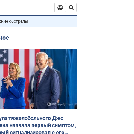
ские обстрелы
ное
уга тяжелобольного Джо
ена назвала первый симптом,
рый сигнализировал о его