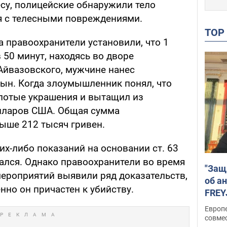
су, полицейские обнаружили тело
я с телесными повреждениями.
TO
правоохранители установили, что 1
 50 минут, находясь во дворе
Айвазовского, мужчине нанес
ын. Когда злоумышленник понял, что
золотые украшения и вытащил из
олларов США. Общая сумма
ыше 212 тысяч гривен.
х-либо показаний на основании ст. 63
ался. Однако правоохранители во время
"Защ
ероприятий выявили ряд доказательств,
об а
нно он причастен к убийству.
FREY
подд
Европ
совме