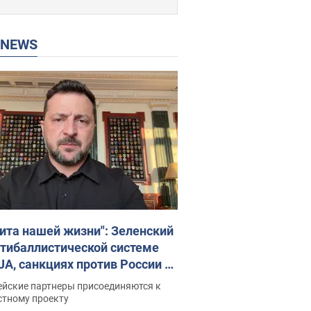
P NEWS
ита нашей жизни": Зеленский
нтибаллистической системе
JA, санкциях против России и
ержке аграриев. Видео
ейские партнеры присоединяются к
стному проекту