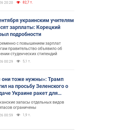
82,7 т.
26 20:20
сентября украинским учителям
сят зарплаты: Корецкий
рыл подробности
ременно с повышением зарплат
огам правительство объявило об
ении студенческих стипендий
5,1 т.
26 00:29
 они тоже нужны»: Трамп
тил на просьбу Зеленского о
даче Украине ракет для
ot
канские запасы отдельных видов
ипасов ограничены
1,9 т.
26 00:59