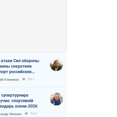
 атаки Сил обороны
аины сократили
порт российских
тепродуктов
2,6 т.
ей Клименко
 супертурнира
учих: спортивній
ендарь осени-2026
7,4 т.
сандр Липенко