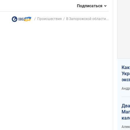
Подписаться
Происшествия
В Запорожской области...
Как
Укр
экс
неф
Андр
Два
Маг
кал
Алек