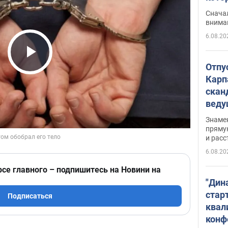
"агр
Сначал
внима
6.08.20
Play Video
Отпу
Карп
скан
вед
несп
Знаме
захе
пряму
и расс
6.08.20
рсе главного – подпишитесь на Новини на
"Дин
стар
Подписаться
квал
конф