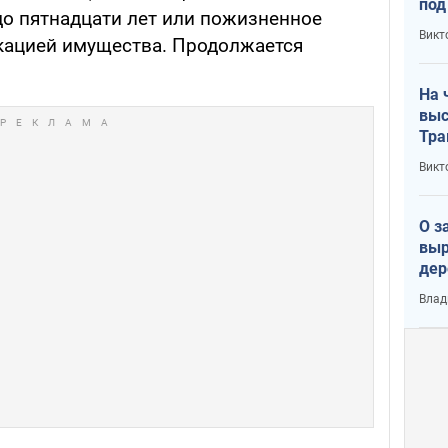
под
до пятнадцати лет или пожизненное
кри
Викт
кацией имущества. Продолжается
лог
На 
выс
Тра
Викт
О з
выр
дер
что
Влад
Тер