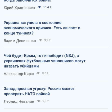
Когда закончится война?
Юрий Христензен
11,4 т.
Украина вступила в состояние
экономического кризиса. Есть ли свет в
конце туннеля?
Вадим Денисенко
9,2 т.
Чей будет Крым, тот и победит (NSJ), а
украинских футбольных чиновников могут
назвать убийцами
Александр Кирш
8,7 т.
Запад проспал угрозу: Россия может
проверить НАТО войной
Леонид Невзлин
9,3 т.