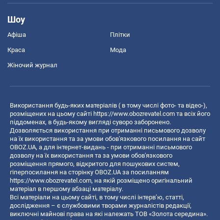
Шоу
Афіша
Плітки
Краса
Мода
Жіночий журнал
Використання будь-яких матеріалів ( в тому числі фото- та відео-),
розміщених на цьому сайті
https://www.obozrevatel.com
та всіх його
піддоменах, в будь-якому вигляді суворо заборонено.
Дозволяється використання при отриманні письмового дозволу
на їх використання та за умови обов'язкового посилання на сайт
OBOZ.UA, а для інтернет-видань - при отриманні письмового
дозволу на їх використання та за умови обов'язкового
розміщення прямого, відкритого для пошукових систем,
гіперпосилання на сторінку OBOZ.UA за посиланням
https://www.obozrevatel.com
, на якій розміщено оригінальний
матеріал в першому абзаці матеріалу.
Всі матеріали на цьому сайті, в тому числі інтерв’ю, статті,
дослідження – є службовими творами журналістів редакції,
виключні майнові права на які належать ТОВ «Золота середина».