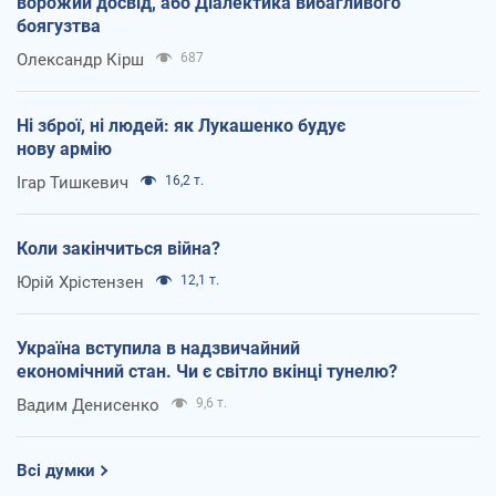
ворожий досвід, або Діалектика вибагливого
боягузтва
Олександр Кірш
687
Ні зброї, ні людей: як Лукашенко будує
нову армію
Ігар Тишкевич
16,2 т.
Коли закінчиться війна?
Юрій Хрістензен
12,1 т.
Україна вступила в надзвичайний
економічний стан. Чи є світло вкінці тунелю?
Вадим Денисенко
9,6 т.
Всі думки