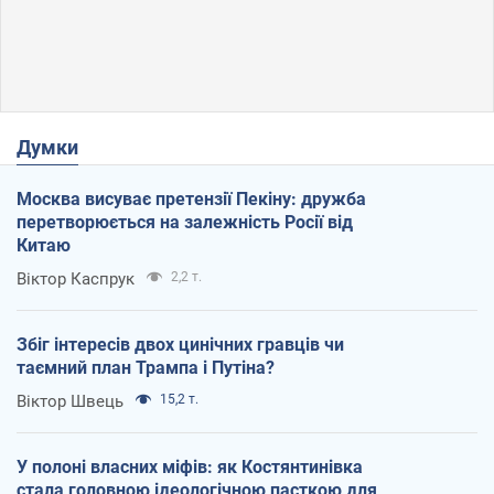
Думки
Москва висуває претензії Пекіну: дружба
перетворюється на залежність Росії від
Китаю
Віктор Каспрук
2,2 т.
Збіг інтересів двох цинічних гравців чи
таємний план Трампа і Путіна?
Віктор Швець
15,2 т.
У полоні власних міфів: як Костянтинівка
стала головною ідеологічною пасткою для