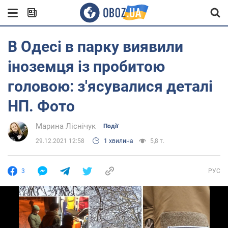
В Одесі в парку виявили
іноземця із пробитою
головою: з'ясувалися деталі
НП. Фото
Марина Ліснічук
Події
29.12.2021 12:58
1 хвилина
5,8 т.
3
РУС