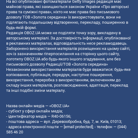
На всі опубліковані фотоматеріали Getty Images редакція має
майнові права, які захищаються законом України «Про авторські
права та суміжні права», ніхто не має права без письмового
дозволу ТОВ «Золота середина» їх використовувати, вони не
підлягають подальшому відтворенню, перекладу, поширенню в
будь-якій формі.
Редакція OBOZ.UA може не поділяти точку зору, викладену в
авторському матеріалі. За достовірність інформації, опублікованої
в рекламних матеріалах, відповідальність несе рекламодавець.
Заборонено використання матеріалів розміщених на цьому сайті,
хоч із зазначенням гіперпосилання на сторінку цього сайту,
логотипу OBOZ.UA або будь-якого іншого згадування, але без
письмового дозволу Редакції/ТОВ «Золота середина»
Незаконним використанням матеріалів буде вважатися: будь-яке
копiювання, публiкацiя, передрук, наступне поширення,
використання, переробка з використанням, включенням до
складу інших матеріалів, розповсюдження, адаптація, переклад
та інші подібні зміни матеріалу.
Назва онлайн медіа — «OBOZ.UA»
- суб'єкт у сфері онлайн медіа;
- ідентифікатор медіа — R40-06156;
- поштова адреса — вул. Деревообробна, буд. 7, м. Київ, 01013;
- адреса електронної пошти —
[email protected]
; - телефон — (044)
585 46 20