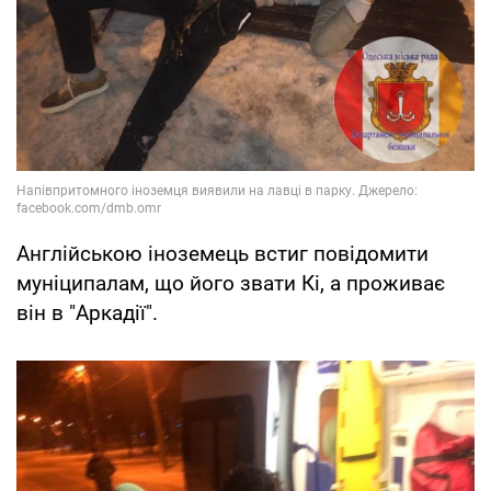
Англійською іноземець встиг повідомити
муніципалам, що його звати Кі, а проживає
він в "Аркадії".