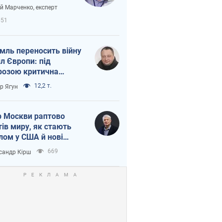
вірі через
ій Марченко, експерт
етний терор
651
мль переносить війну
ил Європи: під
розою критична
істика
12,2 т.
ор Ягун
 Москви раптово
тів миру, як стають
лом у США й нові
аїнські топ-рейтинги
669
сандр Кірш