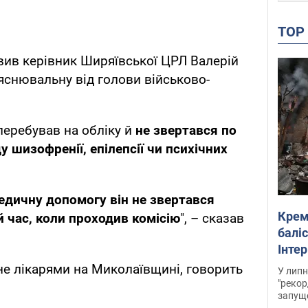
TO
ив керівник Ширяївської ЦРЛ Валерій
ояснювальну від голови військово-
перебував на обліку й
не звертався по
 шизофренії, епілепсії чи психічних
медичну допомогу він не звертався
Крем
ой час, коли проходив комісію
", – сказав
баліс
Інте
не лікарями на Миколаївщині, говорить
У липн
"рекор
запуще