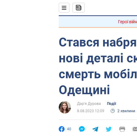
Герої вій
Стався набря
нові деталі 
смерть мобіл
Одещині
Дар'я Дурова
Події
8.08.2023 12:09
2 хвилини
40