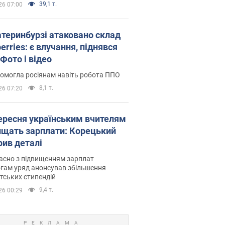
39,1 т.
26 07:00
атеринбурзі атаковано склад
erries: є влучання, піднявся
Фото і відео
омогла росіянам навіть робота ППО
8,1 т.
26 07:20
вересня українським вчителям
ищать зарплати: Корецький
рив деталі
асно з підвищенням зарплат
гам уряд анонсував збільшення
тських стипендій
9,4 т.
26 00:29