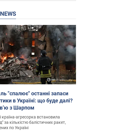
P NEWS
ль "спалює" останні запаси
тики в Україні: що буде далі?
рв’ю з Шарпом
і країна-агресорка встановила
д" за кількістю балістичних ракет,
них по Україні