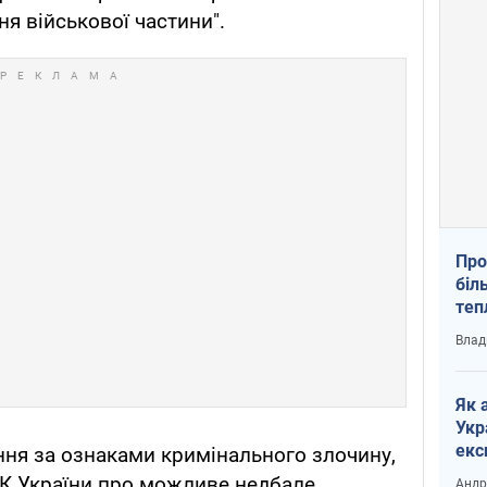
я військової частини".
Про
біл
теп
від
Влад
у К
Як 
Укр
екс
ня за ознаками кримінального злочину,
наф
 КК України про можливе недбале
Андр