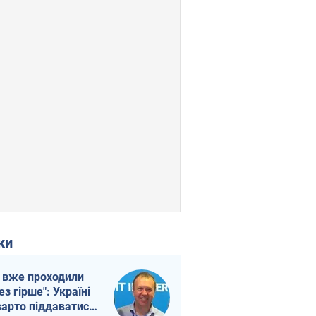
ки
 вже проходили
ез гірше": Україні
варто піддаватися