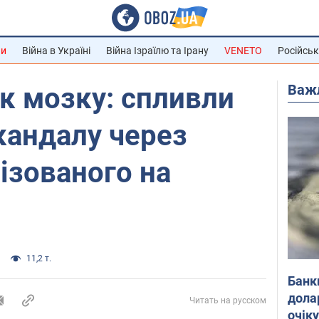
ни
Війна в Україні
Війна Ізраїлю та Ірану
VENETO
Російськ
Важ
к мозку: спливли
скандалу через
ізованого на
11,2 т.
Банк
дола
Читать на русском
очік