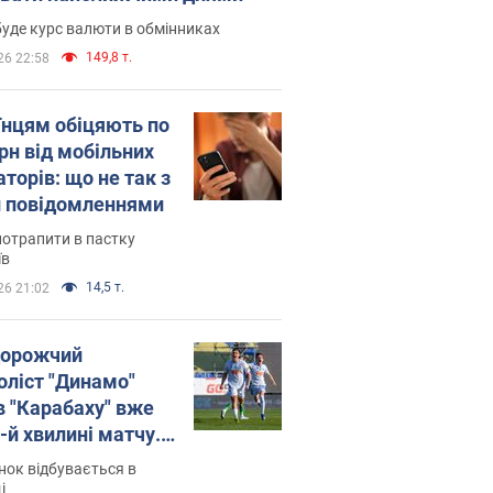
уде курс валюти в обмінниках
149,8 т.
26 22:58
їнцям обіцяють по
рн від мобільних
торів: що не так з
 повідомленнями
потрапити в пастку
їв
14,5 т.
26 21:02
орожчий
оліст "Динамо"
в "Карабаху" вже
-й хвилині матчу.
о
ок відбувається в
і