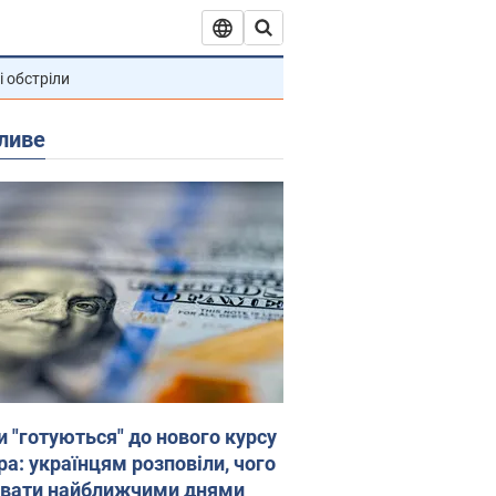
і обстріли
ливе
и "готуються" до нового курсу
ра: українцям розповіли, чого
увати найближчими днями