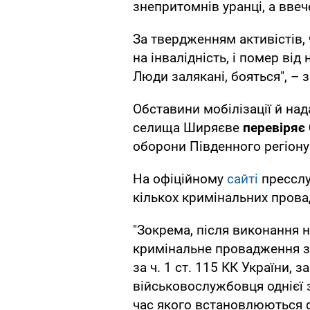
знепритомнів уранці, а ввеч
За твердженням активістів,
на інвалідність, і помер від 
Люди залякані, бояться", – 
Обставини мобілізації й н
селища Ширяєве
перевіряє
оборони Південного регіону
На офіційному
сайті
пресслу
кількох кримінальних пров
"Зокрема, після виконання 
кримінальне провадження з
за ч. 1 ст. 115 КК України, 
військовослужбовця однієї 
час якого встановлюються ф