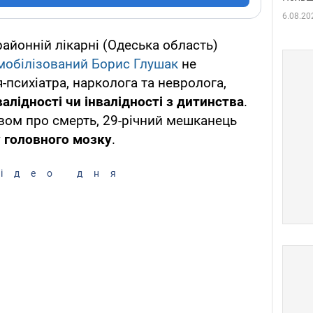
6.08.20
айонній лікарні (Одеська область)
мобілізований Борис Глушак
не
я-психіатра, нарколога та невролога,
нвалідності чи інвалідності з дитинства
.
твом про смерть, 29-річний мешканець
 головного мозку
.
ідео дня