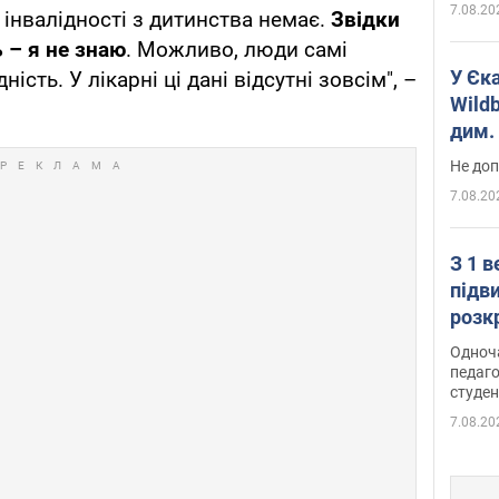
7.08.20
 інвалідності з дитинства немає.
Звідки
 – я не знаю
. Можливо, люди самі
У Єк
ість. У лікарні ці дані відсутні зовсім", –
Wildb
дим. 
Не доп
7.08.20
З 1 
підв
розк
Одноч
педаго
студен
7.08.20