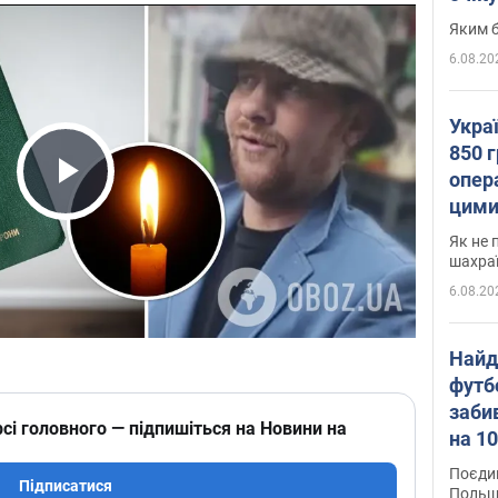
Яким б
6.08.20
Укра
850 г
опера
Play Video
цими
Як не 
шахра
6.08.20
Найд
футб
заби
сі головного — підпишіться на Новини на
на 10
Віде
Поєдин
Підписатися
Польщ