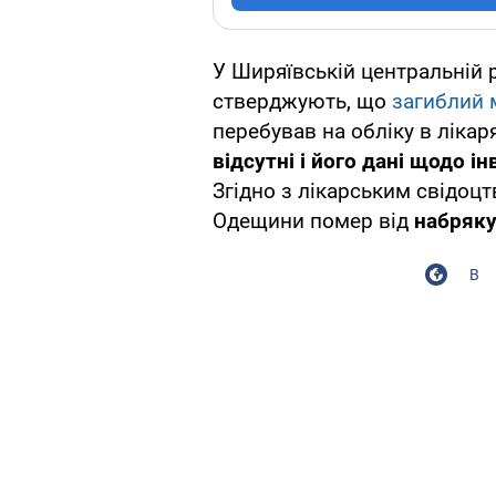
У Ширяївській центральній р
стверджують, що
загиблий 
перебував на обліку в лікар
відсутні і його дані щодо і
Згідно з лікарським свідоц
Одещини помер від
набряку
В