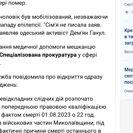
зне
ері помер.
Серг
рак
 чоловік був мобілізований, незважаючи
нападу епілепсії. "Сім'я не писала заяв.
Кре
заявляв одеський активіст Дем'ян Ганул.
в т
заг
адання медичної допомоги мешканцю
лог
Вікт
 Спеціалізована прокуратура
у сфері
.
Мер
схо
жба повідомила про відкриття одразу
пос
аджень:
укр
Олек
невідкладних слідчих дій розпочато
 попередньою правовою кваліфікацією
за фактом смерті 01.08.2023 о 22 год.
з військових частин Миколаївщини, під
актичні причини смерті останнього в