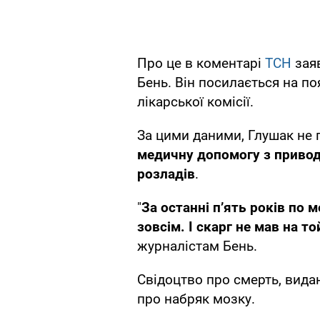
Про це в коментарі
ТСН
заяв
Бень. Він посилається на п
лікарської комісії.
За цими даними, Глушак не 
медичну допомогу з приводу
розладів
.
"
За останні п’ять років по 
зовсім. І скарг не мав на т
журналістам Бень.
Свідоцтво про смерть, вида
про набряк мозку.