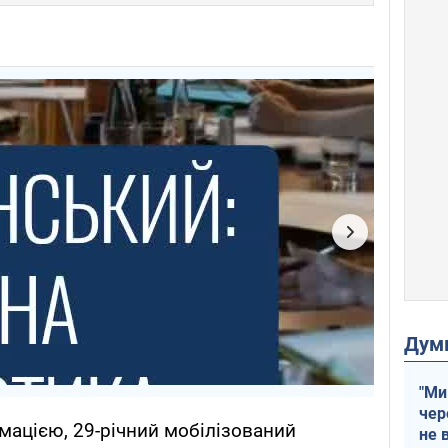
Дум
"Ми
чер
рмацією, 29-річний мобілізований
не 