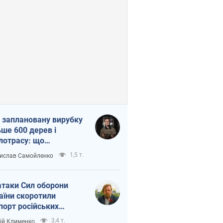
 заплановану вирубку
ьше 600 дерев і
лотрасу: що
бувається на Теремках
1,5 т.
ислав Самойленко
иєві
атаки Сил оборони
аїни скоротили
порт російських
топродуктів
3,4 т.
ій Клименко