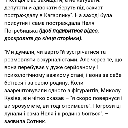
депутати й адвокати беруть під захист
постраждалу в Кагарлику". На заході була
присутня і сама постраждала Неля
Погребицька
(щоб подивитися відео,
доскрольте до кінця сторінки).
"Ми думали, чи варто їй зустрічатися та
розмовляти з журналістами. Але через те, що
вона перебуває у дуже серйозному і
психологічному важкому стані, і вона за себе
боїться і за свою родину. Коли
заарештовували одного з фігурантів, Миколу
Кузіва, він чітко сказав – "я скоро повернуся і
ви зрозумієте, ви тоді отримаєте". Погрози ці
лунали і сама Неля і її родина боїться", –
заявила Сотник.