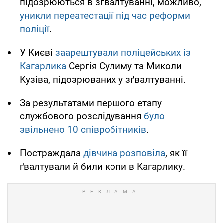
підозрюються в зґвалтуванні, можливо,
уникли переатестації під час реформи
поліції
.
У Києві
заарештували поліцейських із
Кагарлика
Сергія Сулиму та Миколи
Кузіва, підозрюваних у зґвалтуванні.
За результатами першого етапу
службового розслідування
було
звільнено 10 співробітників
.
Постраждала
дівчина розповіла
, як її
ґвалтували й били копи в Кагарлику.