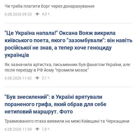
Чи треба платити борг через донарахування
4,3 т.
6.08.2026 09:53
"Це Україна напала!" Оксана Вояж викрила
київського поета, якого "зазомбували": він навіть
російської не знав, а тепер хоче геноциду
українців
Як зазначила артистка, письменник був фанатом України, але
після переїзду в РФ йому "промили мозок"
2,1 т.
6.08.2026 11:42
"Був знесилений": в Україні врятували
пораненого грифа, який обрав для себе
нетиповий маршрут. Фото
Травмованого птаха виявили на межі Київщині та Черкащини
1,6 т.
6.08.2026 11:09