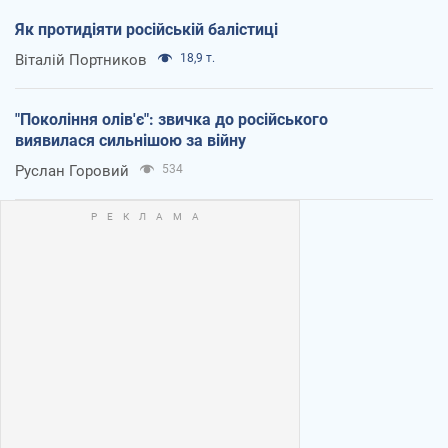
Як протидіяти російській балістиці
Віталій Портников
18,9 т.
"Покоління олів'є": звичка до російського
виявилася сильнішою за війну
Руслан Горовий
534