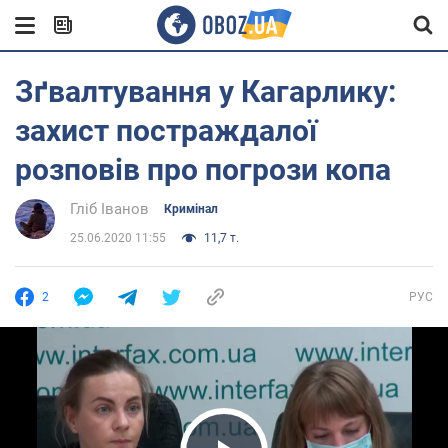
Зґвалтування у Кагарлику:
захист постраждалої
розповів про погрози копа
Гліб Іванов
Кримінал
25.06.2020 11:55
11,7 т.
2
РУС