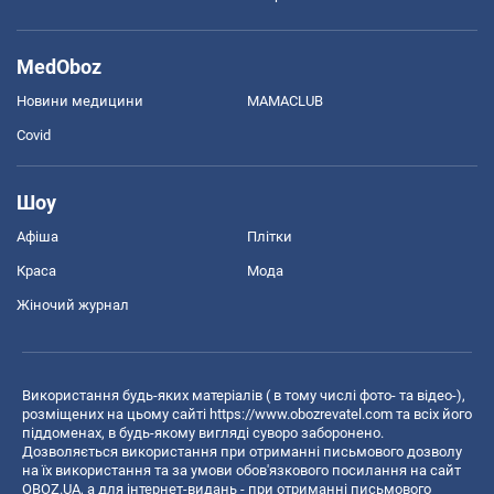
MedOboz
Новини медицини
MAMACLUB
Covid
Шоу
Афіша
Плітки
Краса
Мода
Жіночий журнал
Використання будь-яких матеріалів ( в тому числі фото- та відео-),
розміщених на цьому сайті
https://www.obozrevatel.com
та всіх його
піддоменах, в будь-якому вигляді суворо заборонено.
Дозволяється використання при отриманні письмового дозволу
на їх використання та за умови обов'язкового посилання на сайт
OBOZ.UA, а для інтернет-видань - при отриманні письмового