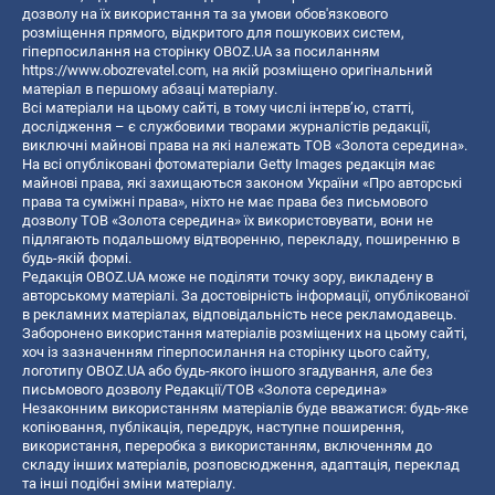
дозволу на їх використання та за умови обов'язкового
розміщення прямого, відкритого для пошукових систем,
гіперпосилання на сторінку OBOZ.UA за посиланням
https://www.obozrevatel.com
, на якій розміщено оригінальний
матеріал в першому абзаці матеріалу.
Всі матеріали на цьому сайті, в тому числі інтерв’ю, статті,
дослідження – є службовими творами журналістів редакції,
виключні майнові права на які належать ТОВ «Золота середина».
На всі опубліковані фотоматеріали Getty Images редакція має
майнові права, які захищаються законом України «Про авторські
права та суміжні права», ніхто не має права без письмового
дозволу ТОВ «Золота середина» їх використовувати, вони не
підлягають подальшому відтворенню, перекладу, поширенню в
будь-якій формі.
Редакція OBOZ.UA може не поділяти точку зору, викладену в
авторському матеріалі. За достовірність інформації, опублікованої
в рекламних матеріалах, відповідальність несе рекламодавець.
Заборонено використання матеріалів розміщених на цьому сайті,
хоч із зазначенням гіперпосилання на сторінку цього сайту,
логотипу OBOZ.UA або будь-якого іншого згадування, але без
письмового дозволу Редакції/ТОВ «Золота середина»
Незаконним використанням матеріалів буде вважатися: будь-яке
копiювання, публiкацiя, передрук, наступне поширення,
використання, переробка з використанням, включенням до
складу інших матеріалів, розповсюдження, адаптація, переклад
та інші подібні зміни матеріалу.