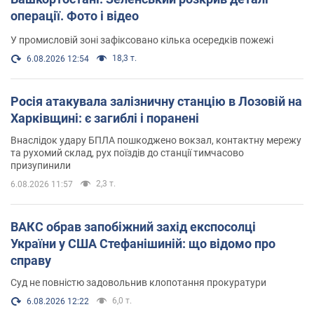
операції. Фото і відео
У промисловій зоні зафіксовано кілька осередків пожежі
18,3 т.
6.08.2026 12:54
Росія атакувала залізничну станцію в Лозовій на
Харківщині: є загиблі і поранені
Внаслідок удару БПЛА пошкоджено вокзал, контактну мережу
та рухомий склад, рух поїздів до станції тимчасово
призупинили
2,3 т.
6.08.2026 11:57
ВАКС обрав запобіжний захід експосолці
України у США Стефанішиній: що відомо про
справу
Суд не повністю задовольнив клопотання прокуратури
6,0 т.
6.08.2026 12:22