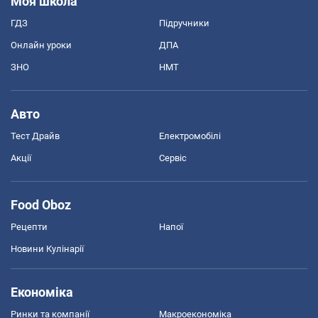
Моя школа
ГДЗ
Підручники
Онлайн уроки
ДПА
ЗНО
НМТ
Авто
Тест Драйв
Електромобілі
Акції
Сервіс
Food Oboz
Рецепти
Напої
Новини Кулінарії
Економіка
Ринки та компанії
Макроекономіка