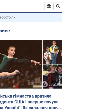
і обстріли
ливе
їнська гімнастка вразила
идента США і вперше почула
а Україні"! Як склалася доля