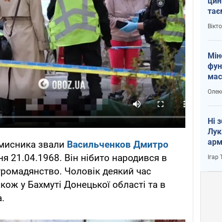
цин
тає
і Пу
Вікт
Мін
фун
мас
Олек
Ні 
Лук
арм
вмисника звали
Васильченков Дмитро
ня 21.04.1968. Він нібито народився в
Ігар
 громадянство. Чоловік деякий час
акож у Бахмуті Донецької області та в
.