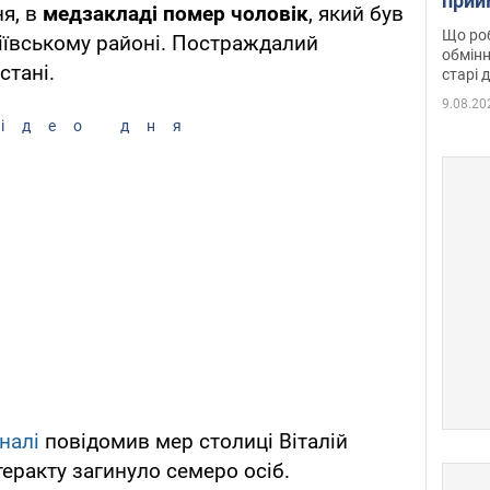
прий
я, в
медзакладі помер чоловік
, який був
та б
Що роб
іївському районі. Постраждалий
обмінн
стані.
старі 
9.08.20
ідео дня
налі
повідомив мер столиці Віталій
еракту загинуло семеро осіб.