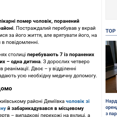
лікарні помер чоловік, поранений
районі
. Постраждалий перебував у вкрай
TO
ися за його життя, але врятувати його, на
я в повідомленні.
рнях столиці
перебувають 7 із поранених
них – одна дитина
. З дорослих четверо
реанімації. Двоє – у відділенні
 надають усю необхідну медичну допомогу.
домо
Нард
 київському районі Деміївка
чоловік зі
оренд
ину
й забарикадувався в місцевому
з па
ертв – випадкові перехожі на вулиці, а