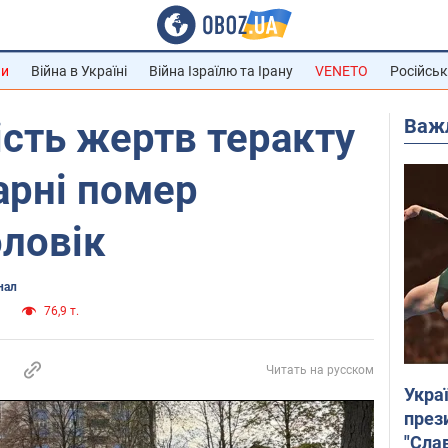
ни
Війна в Україні
Війна Ізраїлю та Ірану
VENETO
Російськ
Важ
ість жертв теракту
карні помер
ловік
нал
и
76,9 т.
Читать на русском
Укра
през
"Слав