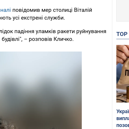
аналі
повідомив мер столиці Віталій
юють усі екстрені служби.
лідок падіння уламків ракети руйнування
TO
будівлі", – розповів Кличко.
Украї
випл
позо