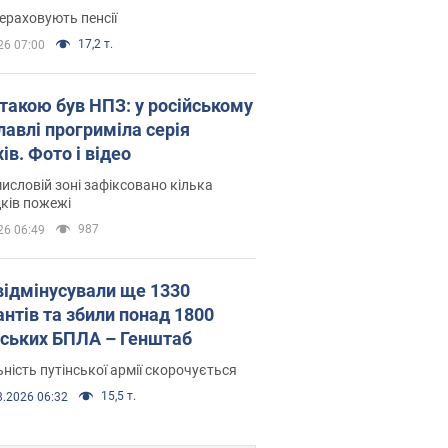
ераховують пенсії
17,2 т.
26 07:00
атакою був НПЗ: у російському
лавлі прогриміла серія
ів. Фото і відео
исловій зоні зафіксовано кілька
ків пожежі
987
26 06:49
відмінусували ще 1330
антів та збили понад 1800
йських БПЛА – Генштаб
ність путінської армії скорочується
15,5 т.
8.2026 06:32