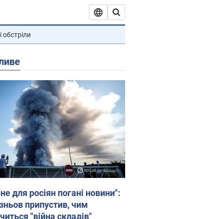
і обстріли
ливе
не для росіян погані новини":
зньов припустив, чим
читься "війна складів"