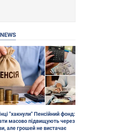
P NEWS
нці "хакнули" Пенсійний фонд:
ати масово підвищують через
ви, але грошей не вистачає