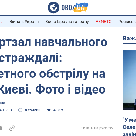
ни
Війна в Україні
Війна Ізраїлю та Ірану
VENETO
Російськ
Важ
ртзал навчального
остраждалі:
етного обстрілу на
иєві. Фото і відео
нал
4 15:08
8 хвилин
43,8 т.
"У ме
Селе
Читать на русском
закін