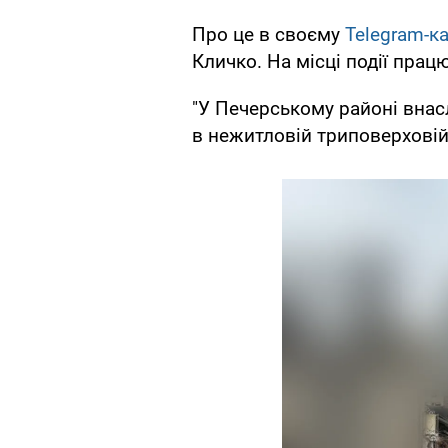
Про це в своєму
Telegram-к
Кличко. На місці події прац
"У Печерському районі внас
в нежитловій триповерховій 