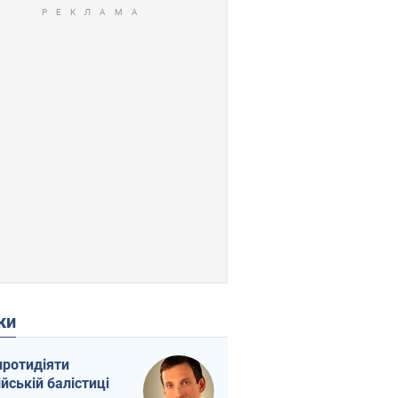
ки
протидіяти
ійській балістиці