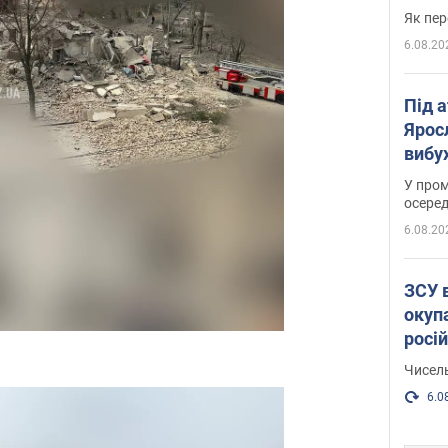
Як пер
6.08.20
Під 
Ярос
вибух
У пром
осеред
6.08.20
ЗСУ 
окуп
росі
Чисель
6.0