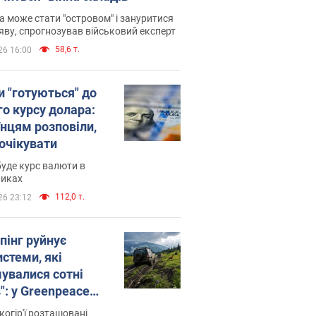
 може стати "островом" і зануритися
яву, спрогнозував військовий експерт
58,6 т.
26 16:00
и "готуються" до
го курсу долара:
їнцям розповіли,
 очікувати
уде курс валюти в
никах
112,0 т.
26 23:12
пінг руйнує
стеми, які
увалися сотні
": у Greenpeace
ли на сполох
когір'ї розташовані