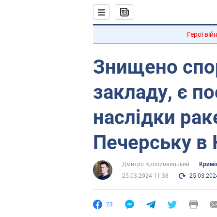
Герої вій
Знищено спо
закладу, є п
наслідки рак
Печерську в К
Дмитро Кропивницький
Кримі
25.03.2024 11:38
25.03.202
23