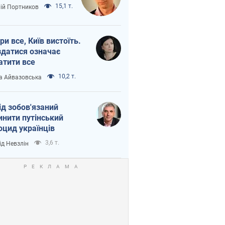
15,1 т.
лій Портников
ри все, Київ вистоїть.
здатися означає
атити все
10,2 т.
а Айвазовська
ід зобов'язаний
инити путінський
оцид українців
3,6 т.
ід Невзлін