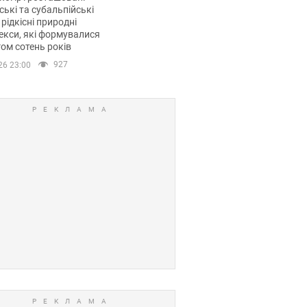
ські та субальпійські
 рідкісні природні
кси, які формувалися
ом сотень років
927
26 23:00