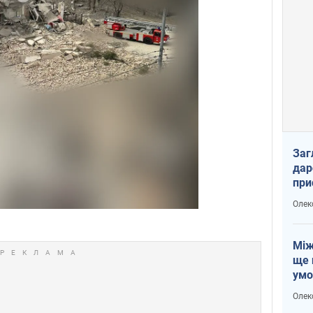
Заг
дар
при
доп
Олек
Між
ще 
умо
Без
Олек
збр