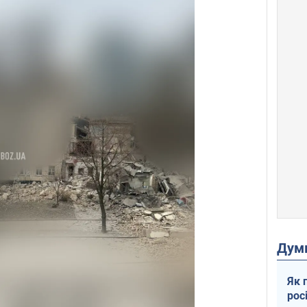
Дум
Як 
рос