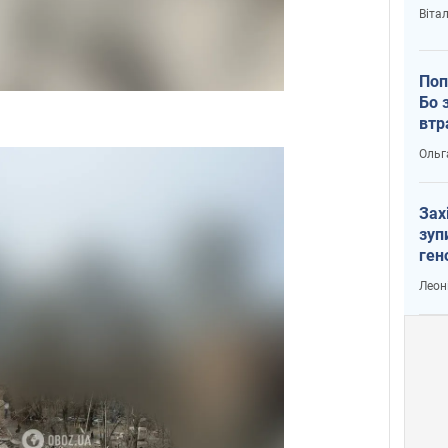
Віта
Поп
Бо 
втр
Ольг
Зах
зуп
ген
Леон