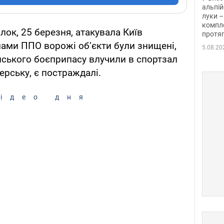
альпій
луки –
компле
лок, 25 березня, атакувала Київ
протяг
ами ППО ворожі об’єкти були знищені,
5.08.20
ійського боєприпасу влучили в спортзал
ерську, є постраждалі.
ідео дня