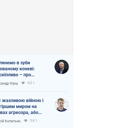
лянемо в зуби
ованому коневі:
скіпливо – про
омогу Україні
6,0 т.
сандр Кірш
 жахливою війною і
гіршим миром на
вах агресора, або
вихідність – теж
5,4 т.
сій Копитько
оя Росії