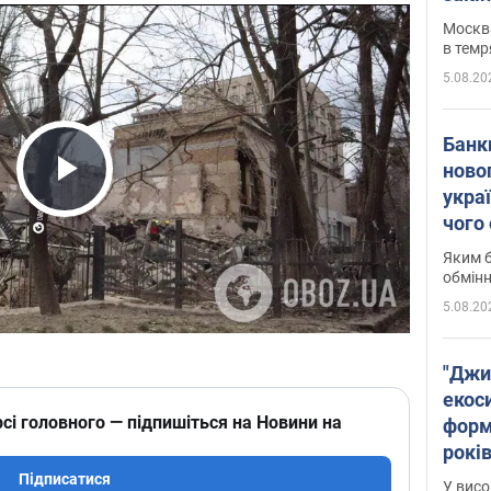
Москва
в темр
5.08.20
Банк
ново
укра
Play Video
чого
Яким б
обмін
5.08.20
"Джи
екоси
сі головного — підпишіться на Новини на
форм
років
заби
Підписатися
У висо