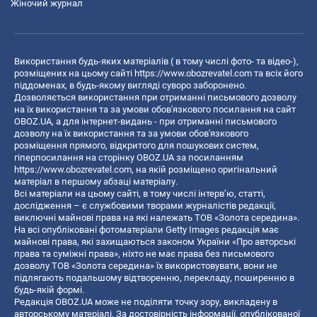
Жіночий журнал
Використання будь-яких матеріалів ( в тому числі фото- та відео-),
розміщених на цьому сайті
https://www.obozrevatel.com
та всіх його
піддоменах, в будь-якому вигляді суворо заборонено.
Дозволяється використання при отриманні письмового дозволу
на їх використання та за умови обов'язкового посилання на сайт
OBOZ.UA, а для інтернет-видань - при отриманні письмового
дозволу на їх використання та за умови обов'язкового
розміщення прямого, відкритого для пошукових систем,
гіперпосилання на сторінку OBOZ.UA за посиланням
https://www.obozrevatel.com
, на якій розміщено оригінальний
матеріал в першому абзаці матеріалу.
Всі матеріали на цьому сайті, в тому числі інтерв’ю, статті,
дослідження – є службовими творами журналістів редакції,
виключні майнові права на які належать ТОВ «Золота середина».
На всі опубліковані фотоматеріали Getty Images редакція має
майнові права, які захищаються законом України «Про авторські
права та суміжні права», ніхто не має права без письмового
дозволу ТОВ «Золота середина» їх використовувати, вони не
підлягають подальшому відтворенню, перекладу, поширенню в
будь-якій формі.
Редакція OBOZ.UA може не поділяти точку зору, викладену в
авторському матеріалі. За достовірність інформації, опублікованої