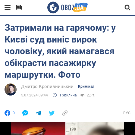
Затримали на гарячому: у
Києві суд виніс вирок
чоловіку, який намагався
обікрасти пасажирку
маршрутки. Фото
Дмитро Кропивницький
Кримінал
5.07.2024 09:44
1 хвилина
2,6 т.
0
РУС