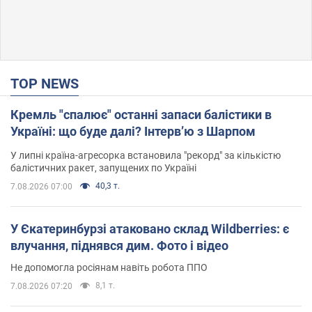
TOP NEWS
Кремль "спалює" останні запаси балістики в
Україні: що буде далі? Інтерв’ю з Шарпом
У липні країна-агресорка встановила "рекорд" за кількістю
балістичних ракет, запущених по Україні
40,3 т.
7.08.2026 07:00
У Єкатеринбурзі атаковано склад Wildberries: є
влучання, піднявся дим. Фото і відео
Не допомогла росіянам навіть робота ППО
8,1 т.
7.08.2026 07:20