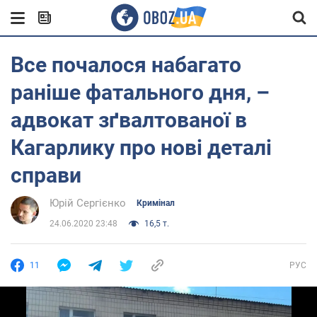
Все почалося набагато
раніше фатального дня, –
адвокат зґвалтованої в
Кагарлику про нові деталі
справи
Юрій Сергієнко
Кримінал
24.06.2020 23:48
16,5 т.
11
РУС