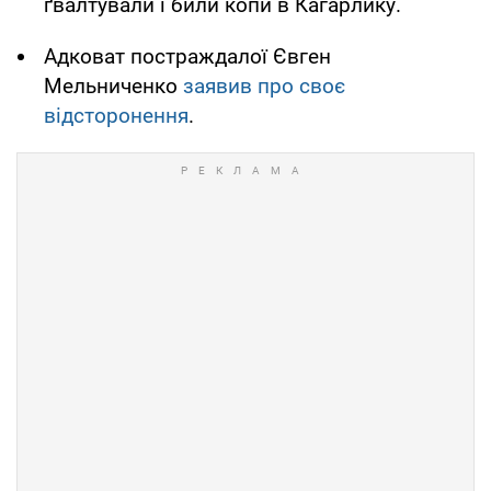
ґвалтували і били копи в Кагарлику.
Адковат постраждалої Євген
Мельниченко
заявив про своє
відсторонення
.