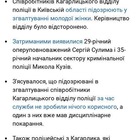
Співробітників Кагарлицького відділу
поліції в Київській
області підозрюють у
згвалтуванні молодої жінки
. Керівництво
відділу було відсторонено.
Затриманими виявилися
29-річний
оперуповноважений Сергій Сулима і 35-
річний начальник сектору кримінальної
поліції Микола Кузів.
З'ясувалося, що підозрювані в
згвалтуванні співробітники
Кагарлицького відділу поліції
за час
служби не зробили нічого корисного
, а
один з них вже мав дисциплінарне
покарання.
Також поліцейські з Кагарлика, які