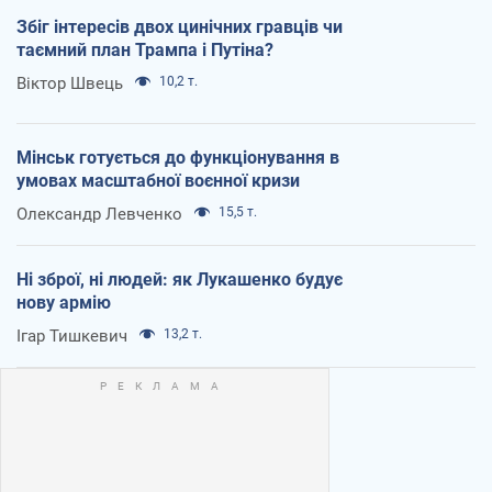
Збіг інтересів двох цинічних гравців чи
таємний план Трампа і Путіна?
Віктор Швець
10,2 т.
Мінськ готується до функціонування в
умовах масштабної воєнної кризи
Олександр Левченко
15,5 т.
Ні зброї, ні людей: як Лукашенко будує
нову армію
Ігар Тишкевич
13,2 т.