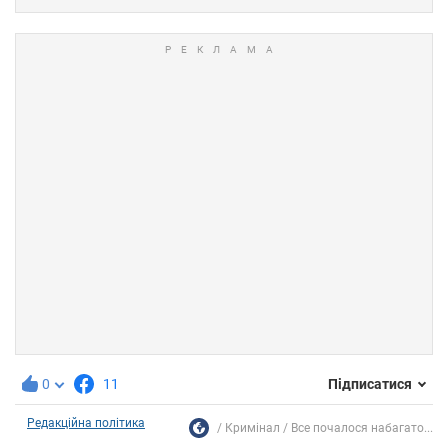
0
11
Підписатися
Редакційна політика
Кримінал
Все почалося набагато...