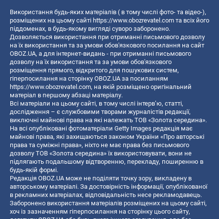
Використання будь-яких матеріалів ( в тому числі фото- та відео-),
розміщених на цьому сайті
https://www.obozrevatel.com
та всіх його
піддоменах, в будь-якому вигляді суворо заборонено.
Дозволяється використання при отриманні письмового дозволу
на їх використання та за умови обов'язкового посилання на сайт
OBOZ.UA, а для інтернет-видань - при отриманні письмового
дозволу на їх використання та за умови обов'язкового
розміщення прямого, відкритого для пошукових систем,
гіперпосилання на сторінку OBOZ.UA за посиланням
https://www.obozrevatel.com
, на якій розміщено оригінальний
матеріал в першому абзаці матеріалу.
Всі матеріали на цьому сайті, в тому числі інтерв’ю, статті,
дослідження – є службовими творами журналістів редакції,
виключні майнові права на які належать ТОВ «Золота середина».
На всі опубліковані фотоматеріали Getty Images редакція має
майнові права, які захищаються законом України «Про авторські
права та суміжні права», ніхто не має права без письмового
дозволу ТОВ «Золота середина» їх використовувати, вони не
підлягають подальшому відтворенню, перекладу, поширенню в
будь-якій формі.
Редакція OBOZ.UA може не поділяти точку зору, викладену в
авторському матеріалі. За достовірність інформації, опублікованої
в рекламних матеріалах, відповідальність несе рекламодавець.
Заборонено використання матеріалів розміщених на цьому сайті,
хоч із зазначенням гіперпосилання на сторінку цього сайту,