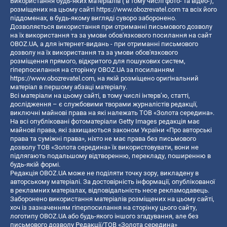
Використання будь-яких матеріалів ( в тому числі фото- та відео-),
розміщених на цьому сайті
https://www.obozrevatel.com
та всіх його
піддоменах, в будь-якому вигляді суворо заборонено.
Дозволяється використання при отриманні письмового дозволу
на їх використання та за умови обов'язкового посилання на сайт
OBOZ.UA, а для інтернет-видань - при отриманні письмового
дозволу на їх використання та за умови обов'язкового
розміщення прямого, відкритого для пошукових систем,
гіперпосилання на сторінку OBOZ.UA за посиланням
https://www.obozrevatel.com
, на якій розміщено оригінальний
матеріал в першому абзаці матеріалу.
Всі матеріали на цьому сайті, в тому числі інтерв’ю, статті,
дослідження – є службовими творами журналістів редакції,
виключні майнові права на які належать ТОВ «Золота середина».
На всі опубліковані фотоматеріали Getty Images редакція має
майнові права, які захищаються законом України «Про авторські
права та суміжні права», ніхто не має права без письмового
дозволу ТОВ «Золота середина» їх використовувати, вони не
підлягають подальшому відтворенню, перекладу, поширенню в
будь-якій формі.
Редакція OBOZ.UA може не поділяти точку зору, викладену в
авторському матеріалі. За достовірність інформації, опублікованої
в рекламних матеріалах, відповідальність несе рекламодавець.
Заборонено використання матеріалів розміщених на цьому сайті,
хоч із зазначенням гіперпосилання на сторінку цього сайту,
логотипу OBOZ.UA або будь-якого іншого згадування, але без
письмового дозволу Редакції/ТОВ «Золота середина»