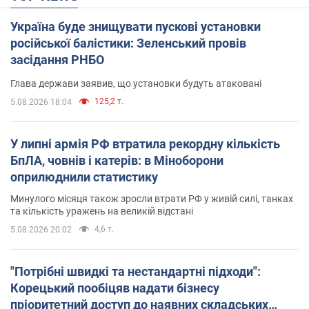
Україна буде знищувати пускові установки
російської балістики: Зеленський провів
засідання РНБО
Глава держави заявив, що установки будуть атаковані
125,2 т.
5.08.2026 18:04
У липні армія РФ втратила рекордну кількість
БпЛА, човнів і катерів: в Міноборони
оприлюднили статистику
Минулого місяця також зросли втрати РФ у живій силі, танках
та кількість уражень на великій відстані
4,6 т.
5.08.2026 20:02
"Потрібні швидкі та нестандартні підходи":
Корецький пообіцяв надати бізнесу
пріоритетний доступ до наявних складських