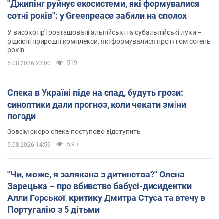
"Джипінг руйнує екосистеми, які формувалися
сотні років": у Greenpeace забили на сполох
У високогір'ї розташовані альпійські та субальпійські луки –
рідкісні природні комплекси, які формувалися протягом сотень
років
519
5.08.2026 23:00
Спека в Україні піде на спад, будуть грози:
синоптики дали прогноз, коли чекати зміни
погоди
Зовсім скоро спека поступово відступить
5,9 т.
5.08.2026 14:59
"Чи, може, я залякана з дитинства?" Олена
Зарецька – про вбивство бабусі-дисидентки
Алли Горської, критику Дмитра Стуса та втечу в
Португалію з 5 дітьми