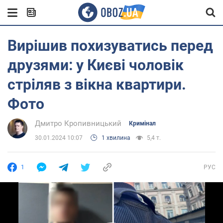
Вирішив похизуватись перед
друзями: у Києві чоловік
стріляв з вікна квартири.
Фото
Дмитро Кропивницький
Кримінал
30.01.2024 10:07
1 хвилина
5,4 т.
1
РУС