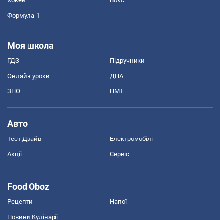
Хокей
Бокс
Формула-1
Моя школа
ГДЗ
Підручники
Онлайн уроки
ДПА
ЗНО
НМТ
Авто
Тест Драйв
Електромобілі
Акції
Сервіс
Food Oboz
Рецепти
Напої
Новини Кулінарії