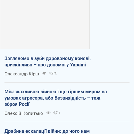
Заглянемо в зуби дарованому коневі:
прискіпливо – про допомогу Україні
Олександр Кірш
4,9 т.
Між жахливою війною і ще гіршим миром на
умовах агресора, або Безвихідність – теж
зброя Росії
Олексій Копитько
4,7 т.
Драбина ескалації війни: до чого нам