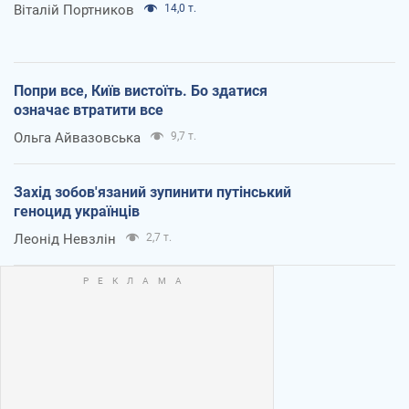
Віталій Портников
14,0 т.
Попри все, Київ вистоїть. Бо здатися
означає втратити все
Ольга Айвазовська
9,7 т.
Захід зобов'язаний зупинити путінський
геноцид українців
Леонід Невзлін
2,7 т.