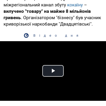
міжрегіональний канал збуту
кокаїну
–
вилучено "товару" на майже 8 мільйонів
гривень
. Організатором "бізнесу" був учасник
криворізької наркобанди "Двадцятівські".
Відео дня
Play Video