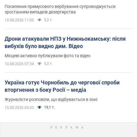
Посилення примусового вербування супроводжується
зростанням випадків дезертирства
5,3 т.
10.08.2026 11:05
Дрони атакували НПЗ у Нижньокамську: після
вибухів було видно дим. Відео
Місцеві активно публікували фото та відео
5,3 т.
10.08.2026 07:34
Україна готує Чорнобиль до чергової спроби
вторгнення з боку Росії – медіа
Журналісти розповіли, що відбувається в зоні
19,1 т.
10.08.2026 04:43