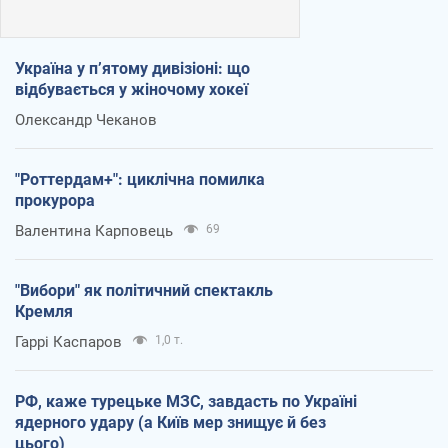
Україна у п’ятому дивізіоні: що
відбувається у жіночому хокеї
Олександр Чеканов
"Роттердам+": циклічна помилка
прокурора
Валентина Карповець
69
"Вибори" як політичний спектакль
Кремля
Гаррі Каспаров
1,0 т.
РФ, каже турецьке МЗС, завдасть по Україні
ядерного удару (а Київ мер знищує й без
цього)