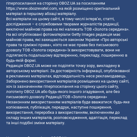
гіперпосилання на сторінку OBOZ.UA за посиланням
https://www.obozrevatel.com
, на якій розміщено оригінальний
матеріал в першому абзаці матеріалу.
Всі матеріали на цьому сайті, в тому числі інтерв’ю, статті,
дослідження – є службовими творами журналістів редакції,
виключні майнові права на які належать ТОВ «Золота середина».
На всі опубліковані фотоматеріали Getty Images редакція має
майнові права, які захищаються законом України «Про авторські
права та суміжні права», ніхто не має права без письмового
дозволу ТОВ «Золота середина» їх використовувати, вони не
підлягають подальшому відтворенню, перекладу, поширенню в
будь-якій формі.
Редакція OBOZ.UA може не поділяти точку зору, викладену в
авторському матеріалі. За достовірність інформації, опублікованої
в рекламних матеріалах, відповідальність несе рекламодавець.
Заборонено використання матеріалів розміщених на цьому сайті,
хоч із зазначенням гіперпосилання на сторінку цього сайту,
логотипу OBOZ.UA або будь-якого іншого згадування, але без
письмового дозволу Редакції/ТОВ «Золота середина»
Незаконним використанням матеріалів буде вважатися: будь-яке
копiювання, публiкацiя, передрук, наступне поширення,
використання, переробка з використанням, включенням до
складу інших матеріалів, розповсюдження, адаптація, переклад
та інші подібні зміни матеріалу.