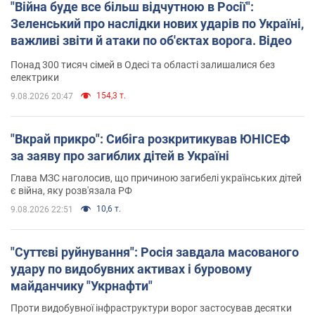
"Війна буде все більш відчутною в Росії":
Зеленський про наслідки нових ударів по Україні,
важливі звіти й атаки по об'єктах ворога. Відео
Понад 300 тисяч сімей в Одесі та області залишалися без
електрики
154,3 т.
9.08.2026 20:47
"Вкрай прикро": Сибіга розкритикував ЮНІСЕФ
за заяву про загиблих дітей в Україні
Глава МЗС наголосив, що причиною загибелі українських дітей
є війна, яку розв'язала РФ
10,6 т.
9.08.2026 22:51
"Суттєві руйнування": Росія завдала масованого
удару по видобувних активах і буровому
майданчику "Укрнафти"
Проти видобувної інфраструктури ворог застосував десятки