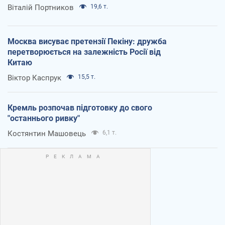
Віталій Портников
19,6 т.
Москва висуває претензії Пекіну: дружба
перетворюється на залежність Росії від
Китаю
Віктор Каспрук
15,5 т.
Кремль розпочав підготовку до свого
"останнього ривку"
Костянтин Машовець
6,1 т.