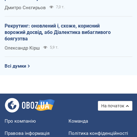
Дмитро Снєгирьов
7,0 т.
Рекрутинг: оновлений і, схоже, корисний
ворожий досвід, або Діалектика вибагливого
боягузтва
Олександр Кірш
5,9 т.
Всі думки
На початок
Про компанію
Команда
Правова інформація
Політика конфіденційності