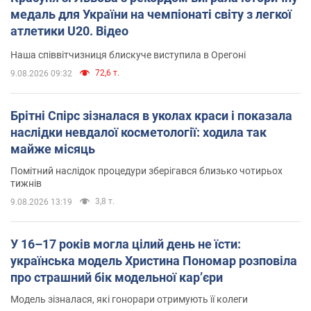
медаль для України на чемпіонаті світу з легкої
атлетики U20. Відео
Наша співвітчизниця блискуче виступила в Орегоні
72,6 т.
9.08.2026 09:32
Брітні Спірс зізналася в уколах краси і показала
наслідки невдалої косметології: ходила так
майже місяць
Помітний наслідок процедури зберігався близько чотирьох
тижнів
3,8 т.
9.08.2026 13:19
У 16–17 років могла цілий день не їсти:
українська модель Христина Пономар розповіла
про страшний бік модельної кар’єри
Модель зізналася, які гонорари отримують її колеги