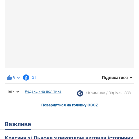
9
31
Підписатися
Теги
Редакційна політика
Кримінал
Від імені ЗСУ...
Повернутися на головну OBOZ
Важливе
Красуня зі Львова з рекордом виграла історичну