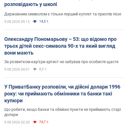
розповідають у школі
Державним символом є тільки перший куплет та приспів пісні
14,5 т.
9.08.2026 09:15
Олександру Пономарьову – 53: що відомо про
трьох дітей секс-символа 90-х та який вигляд
вони мають
За розвитком кар'єри артист не забував про особисте щастя
8,3 т.
9.08.2026 04:01
У ПриватБанку розповіли, чи дійсні долари 1996
року: чи приймають обмінники та банки такі
купюри
Що робити, якщо банки та обмінні пункти не приймають старі
долари
74,7 т.
9.08.2026 02:20