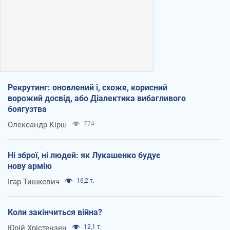
Рекрутинг: оновлений і, схоже, корисний
ворожий досвід, або Діалектика вибагливого
боягузтва
Олександр Кірш
774
Ні зброї, ні людей: як Лукашенко будує
нову армію
Ігар Тишкевич
16,2 т.
Коли закінчиться війна?
Юрій Хрістензен
12,1 т.