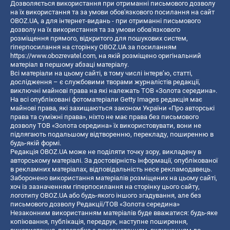
Дозволяється використання при отриманні письмового дозволу
на їх використання та за умови обов'язкового посилання на сайт
OBOZ.UA, а для інтернет-видань - при отриманні письмового
дозволу на їх використання та за умови обов'язкового
розміщення прямого, відкритого для пошукових систем,
гіперпосилання на сторінку OBOZ.UA за посиланням
https://www.obozrevatel.com
, на якій розміщено оригінальний
матеріал в першому абзаці матеріалу.
Всі матеріали на цьому сайті, в тому числі інтерв’ю, статті,
дослідження – є службовими творами журналістів редакції,
виключні майнові права на які належать ТОВ «Золота середина».
На всі опубліковані фотоматеріали Getty Images редакція має
майнові права, які захищаються законом України «Про авторські
права та суміжні права», ніхто не має права без письмового
дозволу ТОВ «Золота середина» їх використовувати, вони не
підлягають подальшому відтворенню, перекладу, поширенню в
будь-якій формі.
Редакція OBOZ.UA може не поділяти точку зору, викладену в
авторському матеріалі. За достовірність інформації, опублікованої
в рекламних матеріалах, відповідальність несе рекламодавець.
Заборонено використання матеріалів розміщених на цьому сайті,
хоч із зазначенням гіперпосилання на сторінку цього сайту,
логотипу OBOZ.UA або будь-якого іншого згадування, але без
письмового дозволу Редакції/ТОВ «Золота середина»
Незаконним використанням матеріалів буде вважатися: будь-яке
копiювання, публiкацiя, передрук, наступне поширення,