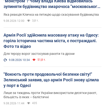
"монстром"? Чому влада Києва відмовилась
зупиняти будівництво хмарочоса "московського
вірянина"
Яка реакція Кличка на петицію щодо скасування будівництва
3,8 т.
9.08.2026 12:00
Армія Росії здійснила масовану атаку на Одесу:
горіла історична частина міста, є постраждалі.
Фото та відео
Для терору ворог застосував ракети та дрони
51,8 т.
9.08.2026 10:34
"Воюють проти продовольчої безпеки світу!"
Зеленський заявив, що армія Росії знову цілила
у порт в Одесі
Лише за тиждень проти України використали десятки ракет,
більшість із яких – балістичні
435
9.08.2026 11:44