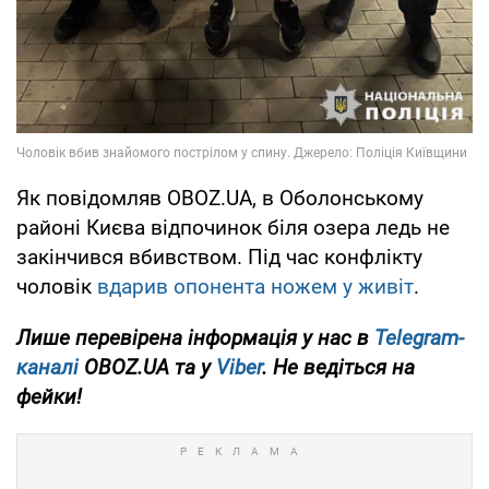
Як повідомляв OBOZ.UA, в Оболонському
районі Києва відпочинок біля озера ледь не
закінчився вбивством. Під час конфлікту
чоловік
вдарив опонента ножем у живіт
.
Лише перевірена інформація у нас в
Telegram-
каналі
OBOZ.UA та у
Viber
. Не ведіться на
фейки!