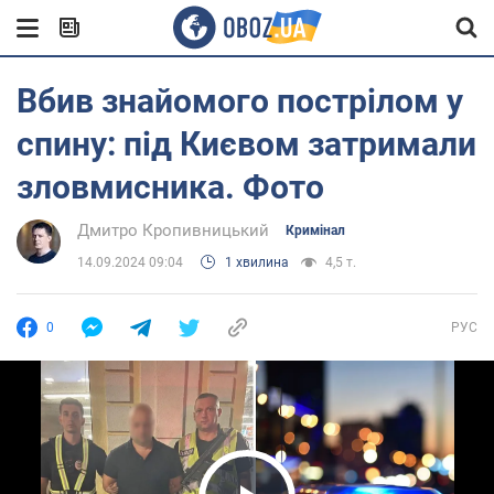
Вбив знайомого пострілом у
спину: під Києвом затримали
зловмисника. Фото
Дмитро Кропивницький
Кримінал
14.09.2024 09:04
1 хвилина
4,5 т.
0
РУС